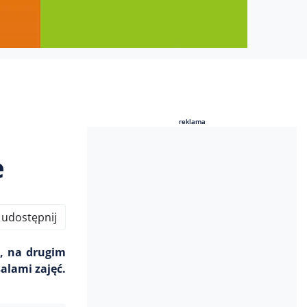
reklama
reklama
e
udostępnij
, na drugim
alami zajęć.