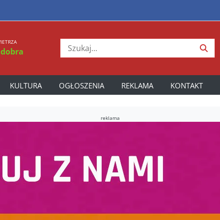
IETRZA
 dobra
KULTURA
OGŁOSZENIA
REKLAMA
KONTAKT
reklama