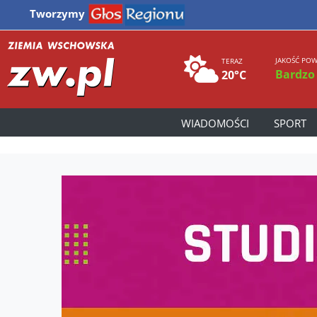
Tworzymy
JAKOŚĆ POW
TERAZ
Bardzo
20°C
WIADOMOŚCI
SPORT