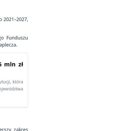
o 2021–2027,
ego Funduszu
aplecza.
 mln zł
ucji, która
Województwa
erszy zakres