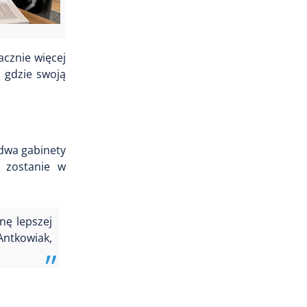
acznie więcej
, gdzie swoją
dwa gabinety
l zostanie w
nę lepszej
Antkowiak,