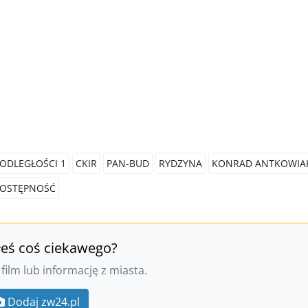
ODLEGŁOŚCI 1
CKIR
PAN-BUD
RYDZYNA
KONRAD ANTKOWIA
OSTĘPNOŚĆ
łeś coś ciekawego?
 film lub informację z miasta.
Dodaj zw24.pl