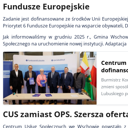
Fundusze Europejskie
Zadanie jest dofinansowane ze środków Unii Europejski
Priorytet 6 Fundusze Europejskie na wsparcie obywateli, D
Jak informowaliśmy w grudniu 2025 r., Gmina Wschow
Społecznego na uruchomienie nowej instytucji. Adaptacja l
Centrum 
dofinans
Burmistrz Ko
zmieni sposó
Lubuskiego p
CUS zamiast OPS. Szersza ofer
Centrum Usług Społecznych we Wschowie powstało z p