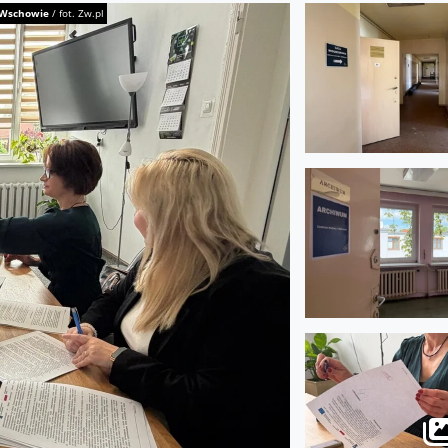
e Wschowie
/
fot. Zw.pl