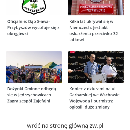
Oficjalnie: Dąb Sława-
Kilka lat ukrywał się w
Przybyszów wycofuje się z
Niemczech. Jest akt
okręgówki
oskarżenia przeciwko 32-
latkowi
Dożynki Gminne odbędą
Koniec z dziurami na ul.
się w Jędrzychowicach.
Garbarskiej we Wschowie.
Zagra zespół Zajefajni
Wojewoda i burmistrz
ogłosili duże zmiany
wróć na stronę główną zw.pl