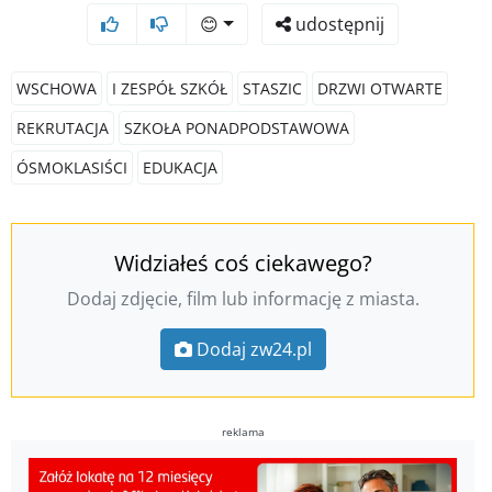
😊
udostępnij
WSCHOWA
I ZESPÓŁ SZKÓŁ
STASZIC
DRZWI OTWARTE
REKRUTACJA
SZKOŁA PONADPODSTAWOWA
ÓSMOKLASIŚCI
EDUKACJA
Widziałeś coś ciekawego?
Dodaj zdjęcie, film lub informację z miasta.
Dodaj zw24.pl
reklama