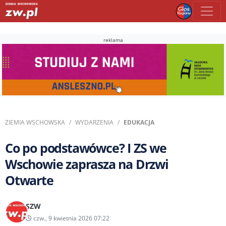
reklama
ZIEMIA WSCHOWSKA
WYDARZENIA
EDUKACJA
Co po podstawówce? I ZS we
Wschowie zaprasza na Drzwi
Otwarte
SZW
czw., 9 kwietnia 2026 07:22