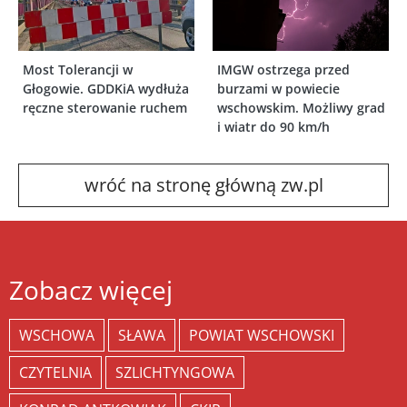
Most Tolerancji w
IMGW ostrzega przed
Głogowie. GDDKiA wydłuża
burzami w powiecie
ręczne sterowanie ruchem
wschowskim. Możliwy grad
i wiatr do 90 km/h
wróć na stronę główną zw.pl
Zobacz więcej
WSCHOWA
SŁAWA
POWIAT WSCHOWSKI
CZYTELNIA
SZLICHTYNGOWA