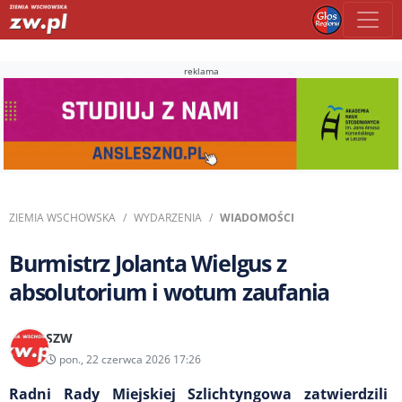
reklama
ZIEMIA WSCHOWSKA
WYDARZENIA
WIADOMOŚCI
Burmistrz Jolanta Wielgus z
absolutorium i wotum zaufania
SZW
pon., 22 czerwca 2026 17:26
Radni Rady Miejskiej Szlichtyngowa zatwierdzili