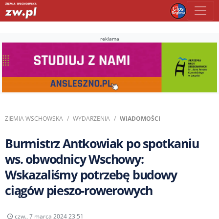
reklama
ZIEMIA WSCHOWSKA
WYDARZENIA
WIADOMOŚCI
Burmistrz Antkowiak po spotkaniu
ws. obwodnicy Wschowy:
Wskazaliśmy potrzebę budowy
ciągów pieszo-rowerowych
czw., 7 marca 2024 23:51