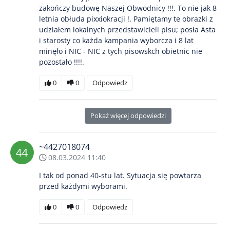
zakończy budowę Naszej Obwodnicy !!!. To nie jak 8
letnia obłuda pixxiokracji !. Pamiętamy te obrazki z
udziałem lokalnych przedstawicieli pisu; posła Asta
i starosty co każda kampania wyborcza i 8 lat
minęło i NIC - NIC z tych pisowskch obietnic nie
pozostało !!!!.
0
0
Odpowiedz
Pokaż więcej odpowiedzi
~4427018074
08.03.2024 11:40
I tak od ponad 40-stu lat. Sytuacja się powtarza
przed każdymi wyborami.
0
0
Odpowiedz