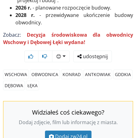
"projektuj i buduj".
2026 r.
- planowane rozpoczęcie budowy.
2028 r.
- przewidywane ukończenie budowy
obwodnicy.
Zobacz:
Decyzja środowiskowa dla obwodnicy
Wschowy i Dębowej Łęki wydana!
😊
udostępnij
WSCHOWA
OBWODNICA
KONRAD
ANTKOWIAK
GDDKIA
DĘBOWA
ŁĘKA
Widziałeś coś ciekawego?
Dodaj zdjęcie, film lub informację z miasta.
Dodaj zw24.pl