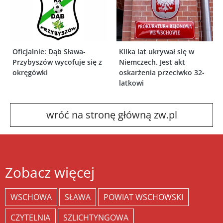
Oficjalnie: Dąb Sława-
Kilka lat ukrywał się w
Przybyszów wycofuje się z
Niemczech. Jest akt
okręgówki
oskarżenia przeciwko 32-
latkowi
wróć na stronę główną zw.pl
Zobacz więcej
WSCHOWA
SŁAWA
POWIAT WSCHOWSKI
CZYTELNIA
SZLICHTYNGOWA