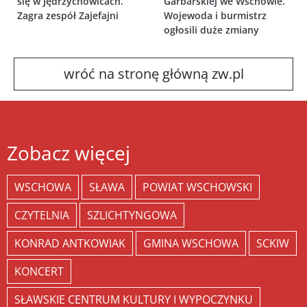
się w Jędrzychowicach.
Garbarskiej we Wschowie.
Zagra zespół Zajefajni
Wojewoda i burmistrz
ogłosili duże zmiany
wróć na stronę główną zw.pl
Zobacz więcej
WSCHOWA
SŁAWA
POWIAT WSCHOWSKI
CZYTELNIA
SZLICHTYNGOWA
KONRAD ANTKOWIAK
GMINA WSCHOWA
SCKIW
KONCERT
SŁAWSKIE CENTRUM KULTURY I WYPOCZYNKU