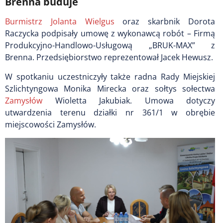
Brenna buduje
Burmistrz Jolanta Wielgus
oraz skarbnik Dorota
Raczycka podpisały umowę z wykonawcą robót – Firmą
Produkcyjno-Handlowo-Usługową „BRUK-MAX” z
Brenna. Przedsiębiorstwo reprezentował Jacek Hewusz.
W spotkaniu uczestniczyły także radna Rady Miejskiej
Szlichtyngowa Monika Mirecka oraz sołtys sołectwa
Zamysłów
Wioletta Jakubiak. Umowa dotyczy
utwardzenia terenu działki nr 361/1 w obrębie
miejscowości Zamysłów.