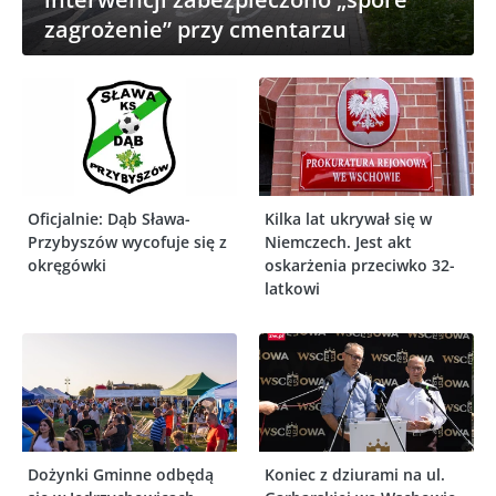
zagrożenie” przy cmentarzu
Oficjalnie: Dąb Sława-
Kilka lat ukrywał się w
Przybyszów wycofuje się z
Niemczech. Jest akt
okręgówki
oskarżenia przeciwko 32-
latkowi
Dożynki Gminne odbędą
Koniec z dziurami na ul.