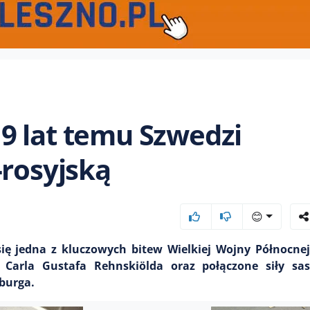
9 lat temu Szwedzi
-rosyjską
😊
się jedna z kluczowych bitew Wielkiej Wojny Północne
arla Gustafa Rehnskiölda oraz połączone siły sask
burga.