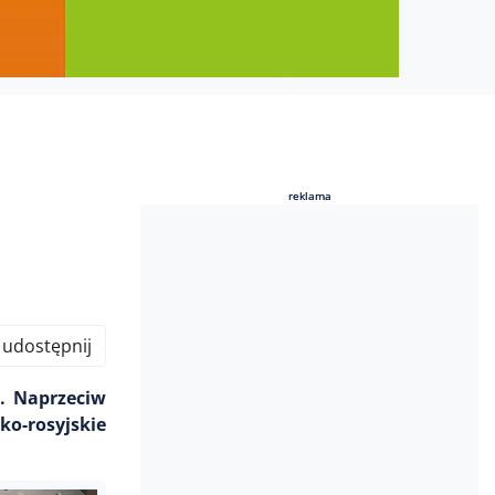
reklama
reklama
udostępnij
j. Naprzeciw
o-rosyjskie