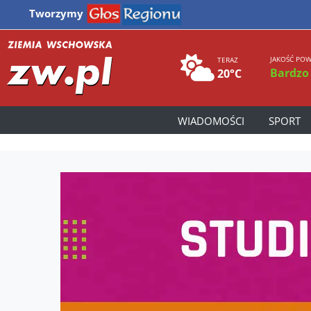
Tworzymy
JAKOŚĆ POW
TERAZ
Bardzo
20°C
WIADOMOŚCI
SPORT