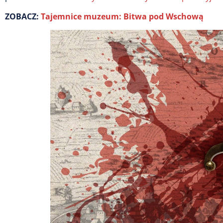
ZOBACZ:
Tajemnice muzeum: Bitwa pod Wschową