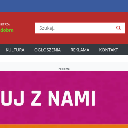
IETRZA
 dobra
KULTURA
OGŁOSZENIA
REKLAMA
KONTAKT
reklama