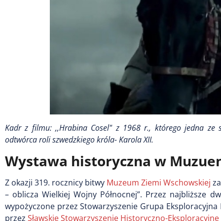
Kadr z filmu: ,,Hrabina Cosel" z 1968 r., którego jedna ze
odtwórca roli szwedzkiego króla- Karola XII.
Wystawa historyczna w Muzue
Z okazji 319. rocznicy bitwy
Muzeum Ziemi Wschowskiej
za
– oblicza Wielkiej Wojny Północnej”. Przez najbliższe 
wypożyczone przez Stowarzyszenie Grupa Eksploracyjna P
przez
Sławskie Stowarzyszenie Historyczno-Eksploracyjne