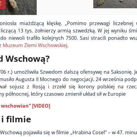
ć
oniosła miażdżącą klęskę. „Pomimo przewagi liczebnej 
liczącą 13 tys. żołnierzy armią szwedzką. W jej wyniku śm
do niewoli trafiło kolejnych 7500. Sasi stracili ponadto ws
 z Muzeum Ziemi Wschowskiej
.
od Wschową?
706 r.) umożliwiła Szwedom dalszą ofensywę na Saksonię. 
musiło Augusta II Mocnego do negocjacji. 24 września podp
ł sojusz z Rosją i zrzekł się korony polskiej na rzec
 północnej, który czasowo zmienił układ sił w Europie
h wschowian” [VIDEO]
 filmie
Wschową pojawiła się w filmie „Hrabina Cosel” – w 47. minu