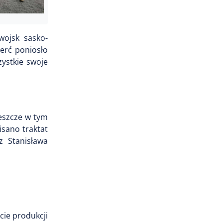
wojsk sasko-
ierć poniosło
zystkie swoje
Jeszcze w tym
isano traktat
z Stanisława
cie produkcji