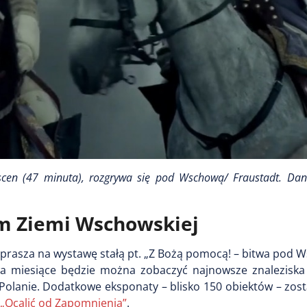
 scen (47 minuta), rozgrywa się pod Wschową/ Fraustadt. Dani
m Ziemi Wschowskiej
prasza na wystawę stałą pt. „Z Bożą pomocą! – bitwa pod 
dwa miesiące będzie można zobaczyć najnowsze znaleziska 
olanie. Dodatkowe eksponaty – blisko 150 obiektów – zost
 „Ocalić od Zapomnienia”
.