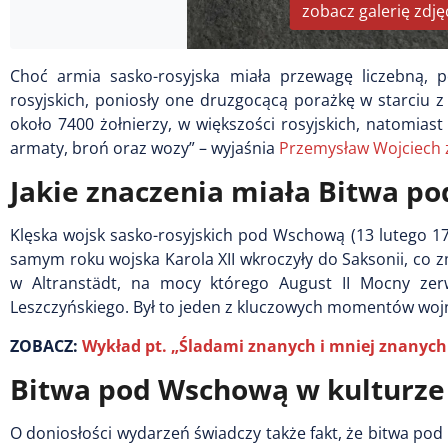
zobacz galerię zdję
Choć armia sasko-rosyjska miała przewagę liczebną, p
rosyjskich, poniosły one druzgocącą porażkę w starciu z 
około 7400 żołnierzy, w większości rosyjskich, natomiast 
armaty, broń oraz wozy” – wyjaśnia
Przemysław Wojciech
Jakie znaczenia miała Bitwa p
Klęska wojsk sasko-rosyjskich pod Wschową (13 lutego 1
samym roku wojska Karola XII wkroczyły do Saksonii, co z
w Altranstädt, na mocy którego August II Mocny zerwa
Leszczyńskiego. Był to jeden z kluczowych momentów wojny
ZOBACZ:
Wykład pt. „Śladami znanych i mniej znanyc
Bitwa pod Wschową w kulturze i
O doniosłości wydarzeń świadczy także fakt, że bitwa pod 