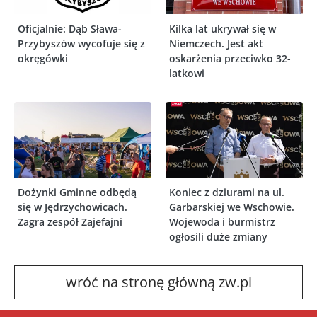
Oficjalnie: Dąb Sława-
Kilka lat ukrywał się w
Przybyszów wycofuje się z
Niemczech. Jest akt
okręgówki
oskarżenia przeciwko 32-
latkowi
Dożynki Gminne odbędą
Koniec z dziurami na ul.
się w Jędrzychowicach.
Garbarskiej we Wschowie.
Zagra zespół Zajefajni
Wojewoda i burmistrz
ogłosili duże zmiany
wróć na stronę główną zw.pl