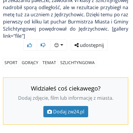
przekazaniu pałeczki, zawodnik VI klasy z Szlichtyngowej
nadrobił sporą odległość, ale w rezultacie przybiegł na
metę tuż za uczniem z Jędrzychowic. Dzięki temu po raz
pierwszy od kilku lat puchar Burmistrza Miasta i Gminy
Szlichtyngowej powędrował do Jędrzychowic. [gallery
link="file"]
😊
udostępnij
SPORT
GORĄCY
TEMAT
SZLICHTYNGOWA
Widziałeś coś ciekawego?
Dodaj zdjęcie, film lub informację z miasta.
Dodaj zw24.pl