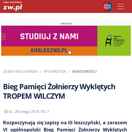
reklama
ZIEMIA WSCHOWSKA
WYDARZENIA
WIADOMOŚCI
Bieg Pamięci Żołnierzy Wyklętych
TROPEM WILCZYM
śr., 28 lutego 2018 18:17
Rozpoczynają się zapisy na III leszczyński, a zarazem
VI ogólnopolski Bieg Pamięci Żołnierzy Wyklętych