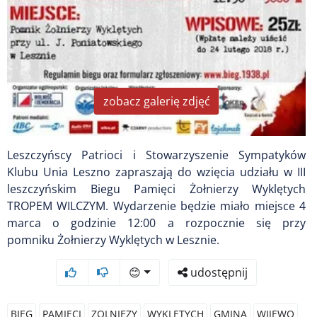
zobacz galerię zdjęć
Leszczyńscy Patrioci i Stowarzyszenie Sympatyków
Klubu Unia Leszno zapraszają do wzięcia udziału w III
leszczyńskim Biegu Pamięci Żołnierzy Wyklętych
TROPEM WILCZYM. Wydarzenie będzie miało miejsce 4
marca o godzinie 12:00 a rozpocznie się przy
pomniku Żołnierzy Wyklętych w Lesznie.
😊
udostępnij
BIEG
PAMIECI
ZOLNIEZY
WYKLETYCH
GMINA
WIJEWO