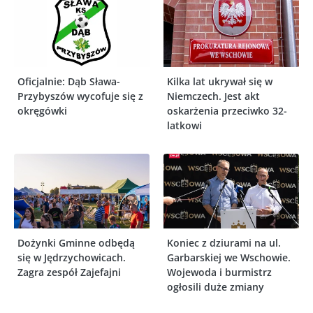
Oficjalnie: Dąb Sława-
Kilka lat ukrywał się w
Przybyszów wycofuje się z
Niemczech. Jest akt
okręgówki
oskarżenia przeciwko 32-
latkowi
Dożynki Gminne odbędą
Koniec z dziurami na ul.
się w Jędrzychowicach.
Garbarskiej we Wschowie.
Zagra zespół Zajefajni
Wojewoda i burmistrz
ogłosili duże zmiany