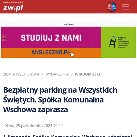
reklama
ZIEMIA WSCHOWSKA
WYDARZENIA
WIADOMOŚCI
Bezpłatny parking na Wszystkich
Świętych. Spółka Komunalna
Wschowa zaprasza
wt., 29 października 2024 10:49
1 listopada Spółka Komunalna Wschowa udostępni