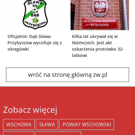
Oficjalnie: Dąb Sława-
Kilka lat ukrywał się w
Przybyszów wycofuje się z
Niemczech. Jest akt
okręgówki
oskarżenia przeciwko 32-
latkowi
wróć na stronę główną zw.pl
Zobacz więcej
WSCHOWA
SŁAWA
POWIAT WSCHOWSKI