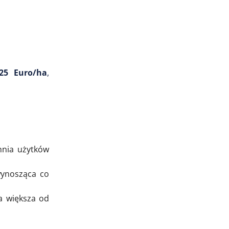
25 Euro/ha
,
hnia użytków
wynosząca co
a większa od