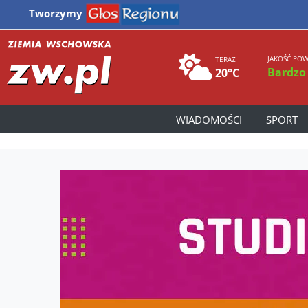
Tworzymy
JAKOŚĆ POW
TERAZ
Bardzo
20°C
WIADOMOŚCI
SPORT