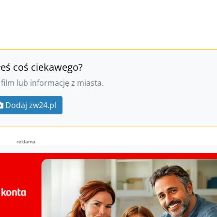
łeś coś ciekawego?
 film lub informację z miasta.
Dodaj zw24.pl
reklama