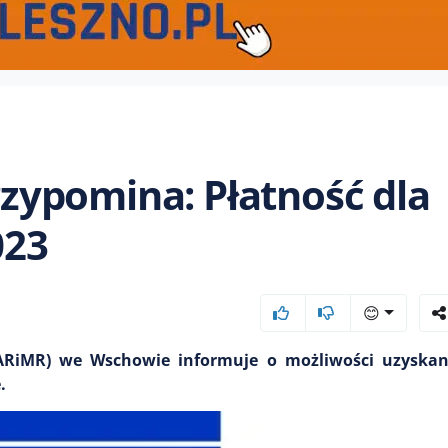
ypomina: Płatność dla
023
😊
 (ARiMR) we Wschowie informuje o możliwości uzyskan
.