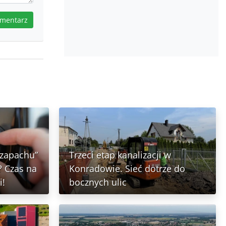
omentarz
 zapachu”
Trzeci etap kanalizacji w
 Czas na
Konradowie. Sieć dotrze do
i!
bocznych ulic