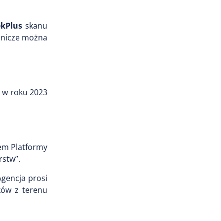
kPlus
skanu
cnicze można
y w roku 2023
em Platformy
rstw”.
Agencja prosi
ków z terenu