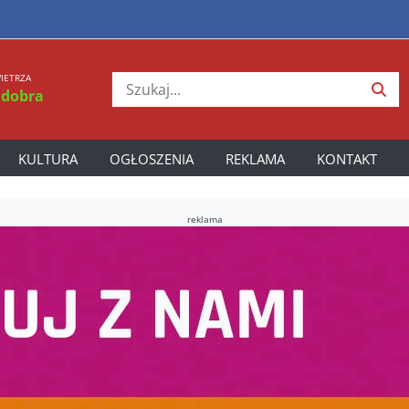
IETRZA
 dobra
KULTURA
OGŁOSZENIA
REKLAMA
KONTAKT
reklama