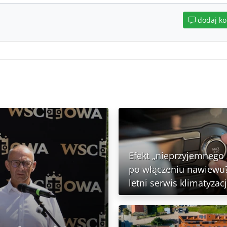
dodaj k
Efekt „nieprzyjemnego
po włączeniu nawiewu?
letni serwis klimatyzacj