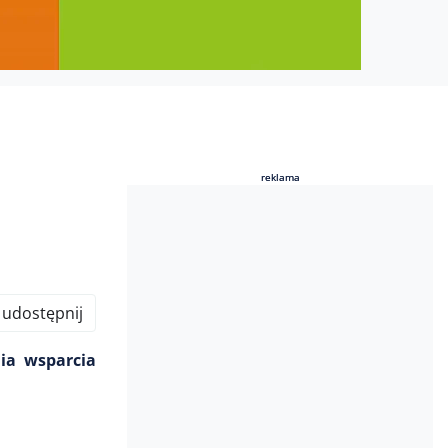
reklama
reklama
udostępnij
ia wsparcia