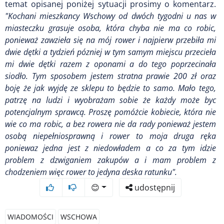
temat opisanej poniżej sytuacji prosimy o komentarz.
"Kochani mieszkancy Wschowy od dwóch tygodni u nas w
miasteczku grasuje osoba, która chyba nie ma co robic,
ponieważ zawzieła się na mój rower i najpierw przebiła mi
dwie dętki a tydzień pózniej w tym samym miejscu przecieła
mi dwie dętki razem z oponami a do tego poprzecinała
siodło. Tym sposobem jestem stratna prawie 200 zł oraz
boję że jak wyjdę ze sklepu to będzie to samo. Mało tego,
patrzę na ludzi i wyobrażam sobie że każdy może byc
potencjalnym sprawcą. Proszę pomóżcie kobiecie, która nie
wie co ma robic, a bez rowera nie da rady ponieważ jestem
osobą niepełniosprawną i rower to moja druga ręka
poniewaz jedna jest z niedowładem a co za tym idzie
problem z dzwiganiem zakupów a i mam problem z
chodzeniem więc rower to jedyna deska ratunku".
😊
udostępnij
WIADOMOŚCI
WSCHOWA