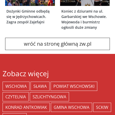
Dożynki Gminne odbędą
Koniec z dziurami na ul.
się w Jędrzychowicach.
Garbarskiej we Wschowie.
Zagra zespół Zajefajni
Wojewoda i burmistrz
ogłosili duże zmiany
wróć na stronę główną zw.pl
Zobacz więcej
WSCHOWA
SŁAWA
POWIAT WSCHOWSKI
CZYTELNIA
SZLICHTYNGOWA
KONRAD ANTKOWIAK
GMINA WSCHOWA
SCKIW