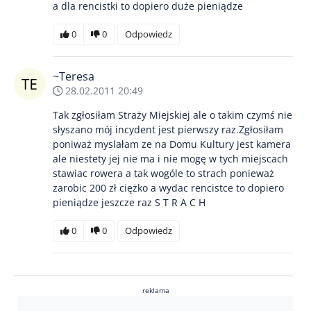
a dla rencistki to dopiero duże pieniądze
0
0
Odpowiedz
~Teresa
28.02.2011 20:49
Tak zgłosiłam Straży Miejskiej ale o takim czymś nie
słyszano mój incydent jest pierwszy raz.Zgłosiłam
poniważ myslałam ze na Domu Kultury jest kamera
ale niestety jej nie ma i nie mogę w tych miejscach
stawiac rowera a tak wogóle to strach ponieważ
zarobic 200 zł ciężko a wydac rencistce to dopiero
pieniądze jeszcze raz S T R A C H
0
0
Odpowiedz
reklama