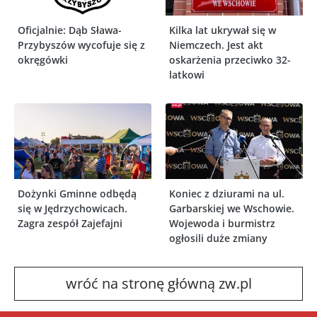
Oficjalnie: Dąb Sława-
Kilka lat ukrywał się w
Przybyszów wycofuje się z
Niemczech. Jest akt
okręgówki
oskarżenia przeciwko 32-
latkowi
Dożynki Gminne odbędą
Koniec z dziurami na ul.
się w Jędrzychowicach.
Garbarskiej we Wschowie.
Zagra zespół Zajefajni
Wojewoda i burmistrz
ogłosili duże zmiany
wróć na stronę główną zw.pl