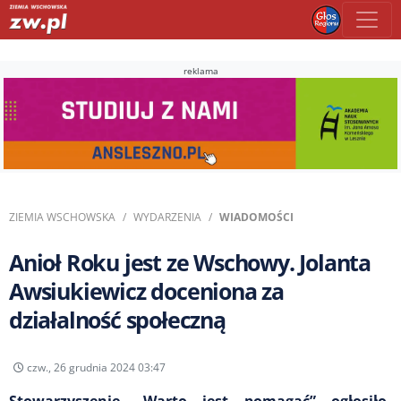
reklama
ZIEMIA WSCHOWSKA
WYDARZENIA
WIADOMOŚCI
Anioł Roku jest ze Wschowy. Jolanta
Awsiukiewicz doceniona za
działalność społeczną
czw., 26 grudnia 2024 03:47
Stowarzyszenie „Warto jest pomagać” ogłosiło