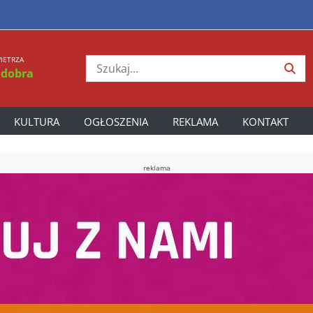
IETRZA
 dobra
KULTURA
OGŁOSZENIA
REKLAMA
KONTAKT
reklama