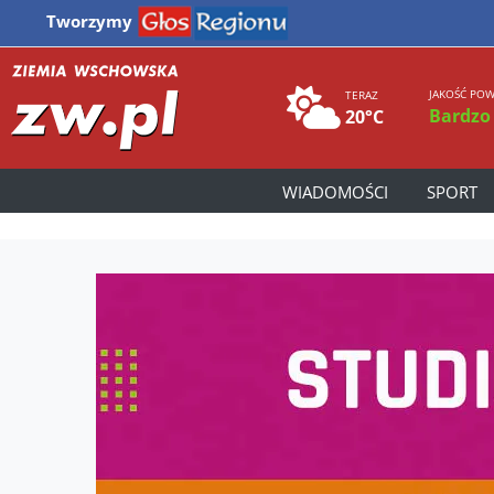
Tworzymy
JAKOŚĆ POW
TERAZ
Bardzo
20°C
WIADOMOŚCI
SPORT