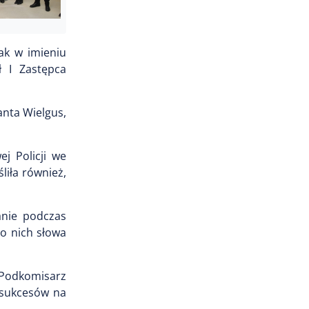
ak w imieniu
ł I Zastępca
anta Wielgus,
j Policji we
liła również,
nie podczas
o nich słowa
 Podkomisarz
 sukcesów na