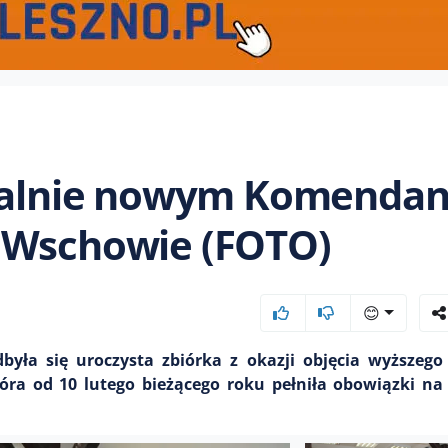
icjalnie nowym Komenda
 Wschowie (FOTO)
😊
odbyła się uroczysta zbiórka z okazji objęcia wyższeg
óra od 10 lutego bieżącego roku pełniła obowiązki n