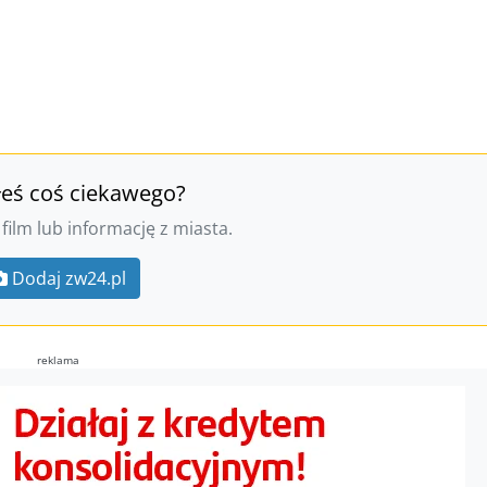
łeś coś ciekawego?
 film lub informację z miasta.
Dodaj zw24.pl
reklama