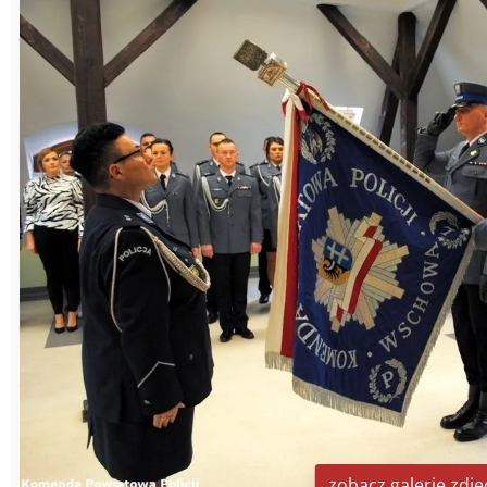
zobacz galerię zdję