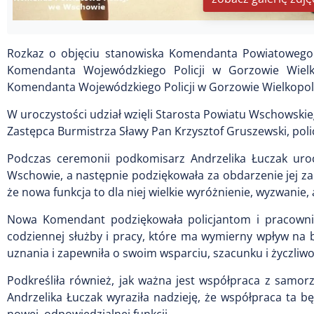
Rozkaz o objęciu stanowiska Komendanta Powiatowego 
Komendanta Wojewódzkiego Policji w Gorzowie Wielko
Komendanta Wojewódzkiego Policji w Gorzowie Wielkopol
W uroczystości udział wzięli Starosta Powiatu Wschowskieg
Zastępca Burmistrza Sławy Pan Krzysztof Gruszewski, polic
Podczas ceremonii podkomisarz Andrzelika Łuczak uroc
Wschowie, a następnie podziękowała za obdarzenie jej za
że nowa funkcja to dla niej wielkie wyróżnienie, wyzwanie,
Nowa Komendant podziękowała policjantom i pracown
codziennej służby i pracy, które ma wymierny wpływ na
uznania i zapewniła o swoim wsparciu, szacunku i życzliwo
Podkreśliła również, jak ważna jest współpraca z samo
Andrzelika Łuczak wyraziła nadzieję, że współpraca ta 