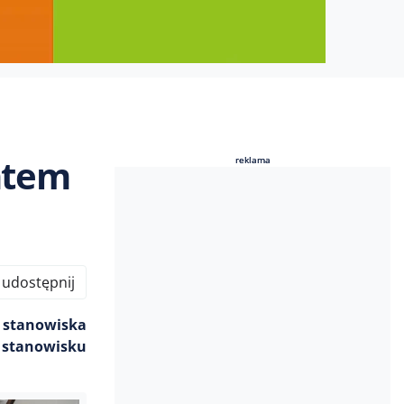
ntem
reklama
reklama
udostępnij
o stanowiska
a stanowisku