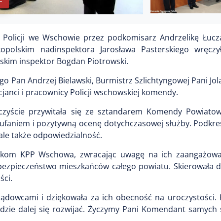
Policji we Wschowie przez podkomisarz Andrzelikę Łucz
polskim nadinspektora Jarosława Pasterskiego wręczy
skim inspektor Bogdan Piotrowski.
o Pan Andrzej Bielawski, Burmistrz Szlichtyngowej Pani Jol
janci i pracownicy Policji wschowskiej komendy.
zyście przywitała się ze sztandarem Komendy Powiatowe
ufaniem i pozytywną ocenę dotychczasowej służby. Podkreś
 ale także odpowiedzialność.
ikom KPP Wschowa, zwracając uwagę na ich zaangażowa
 bezpieczeństwo mieszkańców całego powiatu. Skierowała d
ści.
rządowcami i dziękowała za ich obecność na uroczystości.
będzie dalej się rozwijać. Życzymy Pani Komendant samych