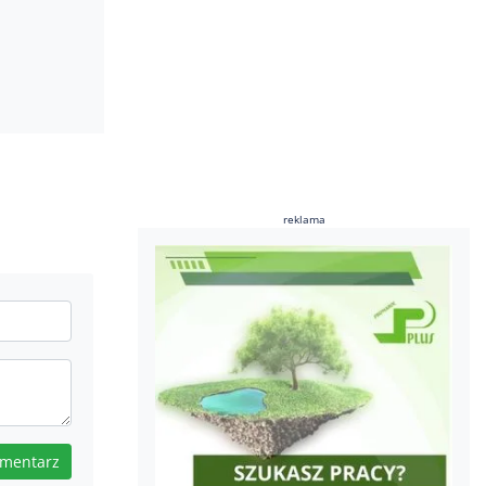
reklama
omentarz