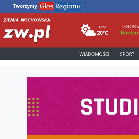
Tworzymy
JAKOŚĆ POW
TERAZ
Bardzo
20°C
WIADOMOŚCI
SPORT