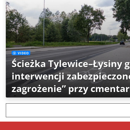
VIDEO
Ścieżka Tylewice–Łysiny 
interwencji zabezpieczon
zagrożenie” przy cmenta