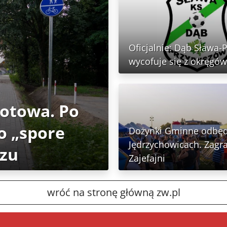
Oficjalnie: Dąb Sława-
wycofuje się z okręgów
gotowa. Po
o „spore
Dożynki Gminne odbęd
Jędrzychowicach. Zagra
rzu
Zajefajni
wróć na stronę główną zw.pl