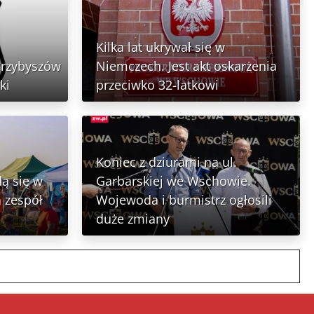
Kilka lat ukrywał się w
Przybyszów
Niemczech. Jest akt oskarżenia
ki
przeciwko 32-latkowi
Koniec z dziurami na ul.
ą się w
Garbarskiej we Wschowie.
 zespół
Wojewoda i burmistrz ogłosili
duże zmiany