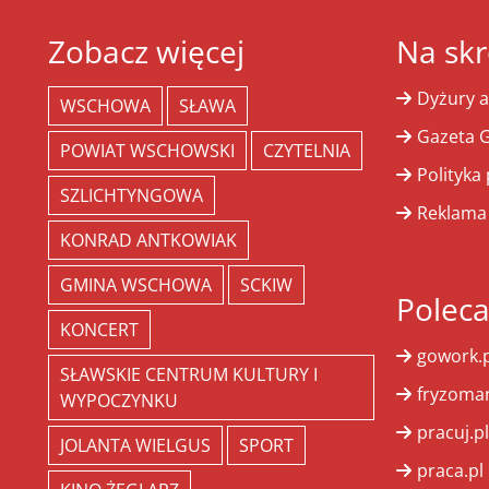
Zobacz więcej
Na skr
Dyżury a
WSCHOWA
SŁAWA
Gazeta G
POWIAT WSCHOWSKI
CZYTELNIA
Polityka
SZLICHTYNGOWA
Reklama
KONRAD ANTKOWIAK
GMINA WSCHOWA
SCKIW
Polec
KONCERT
gowork.p
SŁAWSKIE CENTRUM KULTURY I
fryzoman
WYPOCZYNKU
pracuj.pl
JOLANTA WIELGUS
SPORT
praca.pl