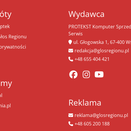
óty
Wydawca
ptek
PROTEKST Komputer Sprzeda
Serwis
łos Regionu
ul. Głogowska 1, 67-400 
 prywatności
redakcja@glosregionu.pl
+48 655 404 421
amy
l
Reklama
ia.pl
reklama@glosregionu.pl
+48 605 200 188