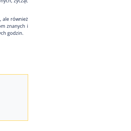
nych, życząc
, ale również
mom znanych i
ch godzin.