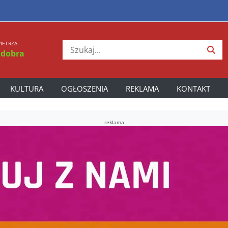
IETRZA
 dobra
KULTURA
OGŁOSZENIA
REKLAMA
KONTAKT
reklama