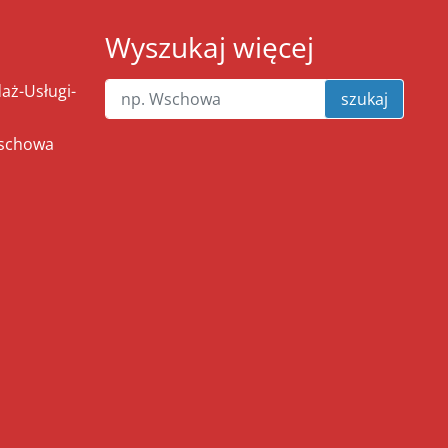
Wyszukaj więcej
ż-Usługi-
szukaj
Wschowa