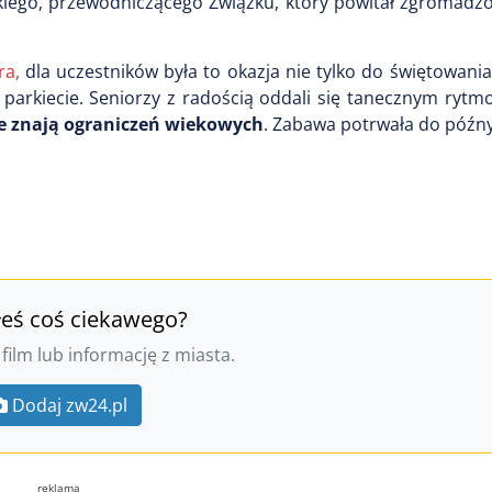
iego, przewodniczącego Związku, który powitał zgromadzo
ra,
dla uczestników była to okazja nie tylko do świętowania
na parkiecie. Seniorzy z radością oddali się tanecznym ryt
nie znają ograniczeń wiekowych
. Zabawa potrwała do późny
łeś coś ciekawego?
 film lub informację z miasta.
Dodaj zw24.pl
reklama