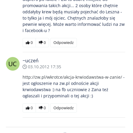
promowania takich akcji... 2 osoby które chętnie
oddałyby krew będą musiały pojechać do Leszna -
to tylko ja i mój ojciec. Chętnych znalazłoby się
pewnie więcej. Może warto informować ludzi na zw
i facebook-u ?
0
0
Odpowiedz
~uczeń
03.10.2012 17:35
http://zw.pl/wkrotce/akcja-krwiodawstwa-w-zanie/
-
jest ogłoszenie na zw.pl odnoście akcji
krwiodawstwa :) na fb uczniowie z Zana też
ogłaszali i przypominali o tej akcji :)
0
0
Odpowiedz