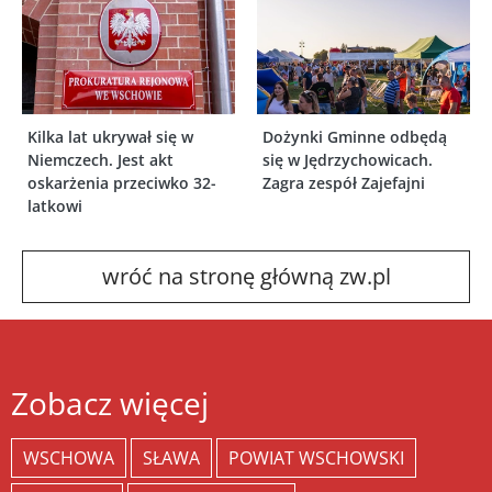
Kilka lat ukrywał się w
Dożynki Gminne odbędą
Niemczech. Jest akt
się w Jędrzychowicach.
oskarżenia przeciwko 32-
Zagra zespół Zajefajni
latkowi
wróć na stronę główną zw.pl
Zobacz więcej
WSCHOWA
SŁAWA
POWIAT WSCHOWSKI