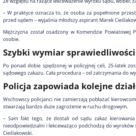
Ze względu na rażące lekceważenie wyroku sądu, wobec 
– W praktyce oznacza to, że osoba za popełnione przes
przed sądem – wyjaśnia młodszy aspirant Marek Cieślakowsk
Mężczyzna został osadzony w Komendzie Powiatowej Po
osobie.
Szybki wymiar sprawiedliwości
Po ponad dobie spędzonej w policyjnej celi, 25-latek zo
sądowego zakazu. Cała procedura – od zatrzymania do wyda
Policja zapowiada kolejne dzia
Wschowscy policjanci nie zamierzają pobłażać kierowco
stwarzają bardzo duże zagrożenie w ruchu drogowym.
– Sam fakt tego, że dostali od sądu zakaz kierowania 
nieodpowiedzialni i lekceważąco podchodzą do wyroków s
Cieślakowski.