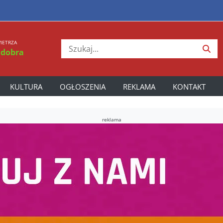
IETRZA
 dobra
KULTURA
OGŁOSZENIA
REKLAMA
KONTAKT
reklama