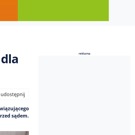
 dla
reklama
reklama
udostępnij
owiązującego
przed sądem.