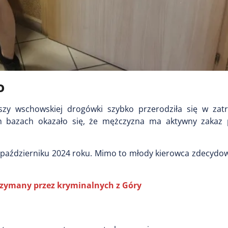
o
zy wschowskiej drogówki szybko przerodziła się w zat
ch bazach okazało się, że mężczyzna ma aktywny zakaz
październiku 2024 roku. Mimo to młody kierowca zdecydowa
rzymany przez kryminalnych z Góry