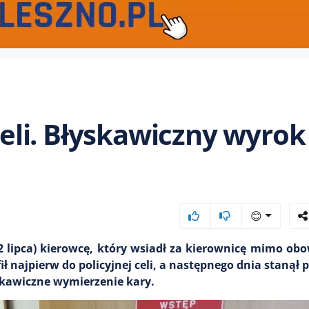
celi. Błyskawiczny wyrok
😊
2 lipca) kierowcę, który wsiadł za kierownicę mimo ob
ł najpierw do policyjnej celi, a następnego dnia stanął 
skawiczne wymierzenie kary.