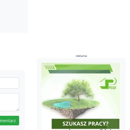
reklama
omentarz