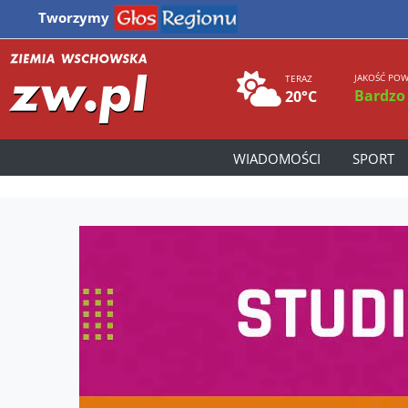
Tworzymy
JAKOŚĆ POW
TERAZ
Bardzo
20°C
WIADOMOŚCI
SPORT