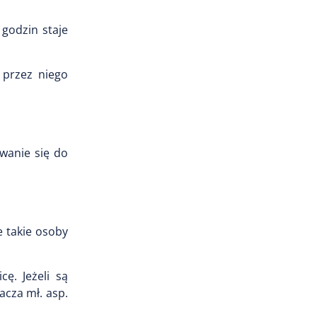
godzin staje
 przez niego
owanie się do
 takie osoby
ę. Jeżeli są
cza mł. asp.