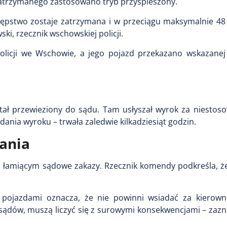
zatrzymanego zastosowano tryb przyspieszony.
tępstwo zostaje zatrzymana i w przeciągu maksymalnie 48 
i, rzecznik wschowskiej policji.
licji we Wschowie, a jego pojazd przekazano wskazanej
stał przewieziony do sądu. Tam usłyszał wyrok za niestos
nia wyroku – trwała zaledwie kilkadziesiąt godzin.
łania
m łamiącym sądowe zakazy. Rzecznik komendy podkreśla, że
pojazdami oznacza, że nie powinni wsiadać za kierownic
ądów, muszą liczyć się z surowymi konsekwencjami – zazna