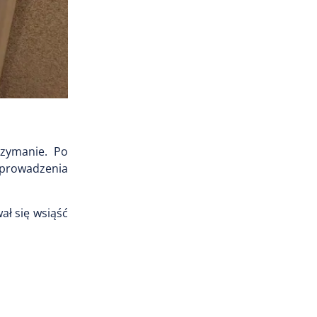
rzymanie. Po
 prowadzenia
ł się wsiąść