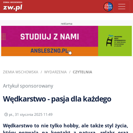
reklama
ZIEMIA WSCHOWSKA
WYDARZENIA
CZYTELNIA
Artykuł sponsorowany
Wędkarstwo - pasja dla każdego
pt., 31 stycznia 2025 11:49
Wędkarstwo to nie tylko hobby, ale także styl życia,
który pozwala na kontakt z naturą, relaks oraz