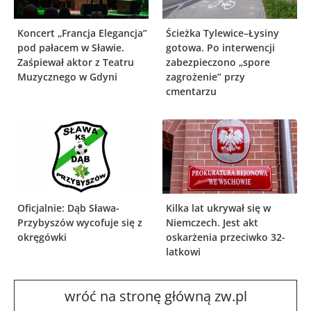
Koncert „Francja Elegancja”
Ścieżka Tylewice–Łysiny
pod pałacem w Sławie.
gotowa. Po interwencji
Zaśpiewał aktor z Teatru
zabezpieczono „spore
Muzycznego w Gdyni
zagrożenie” przy
cmentarzu
Oficjalnie: Dąb Sława-
Kilka lat ukrywał się w
Przybyszów wycofuje się z
Niemczech. Jest akt
okręgówki
oskarżenia przeciwko 32-
latkowi
wróć na stronę główną zw.pl