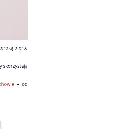
zeroką ofertę
y skorzystają
chowie
– od