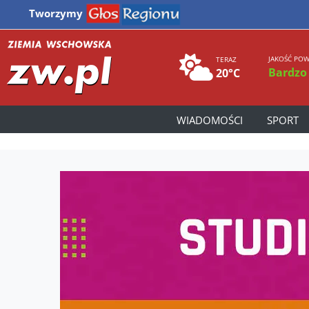
Tworzymy
JAKOŚĆ POW
TERAZ
Bardzo
20°C
WIADOMOŚCI
SPORT