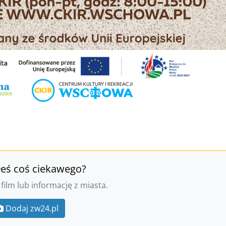
łeś coś ciekawego?
 film lub informację z miasta.
Dodaj zw24.pl