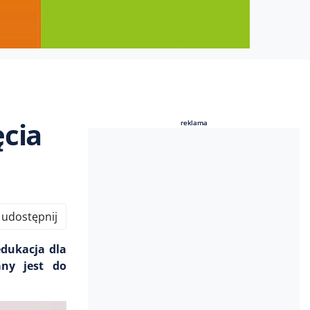
ęcia
reklama
reklama
udostępnij
edukacja dla
any jest do