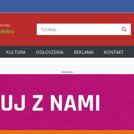
IETRZA
 dobra
KULTURA
OGŁOSZENIA
REKLAMA
KONTAKT
reklama