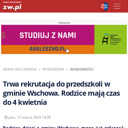
reklama
ZIEMIA WSCHOWSKA
WYDARZENIA
WIADOMOŚCI
Trwa rekrutacja do przedszkoli w
gminie Wschowa. Rodzice mają czas
do 4 kwietnia
pon., 17 marca 2025 14:20
Rodzice dzieci z gminy Wschowa mogą już zgłaszać