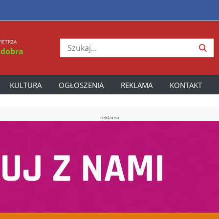
IETRZA
 dobra
KULTURA
OGŁOSZENIA
REKLAMA
KONTAKT
reklama