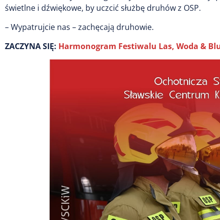
świetlne i dźwiękowe, by uczcić służbę druhów z OSP.
– Wypatrujcie nas – zachęcają druhowie.
ZACZYNA SIĘ:
Harmonogram Festiwalu Las, Woda & Blues