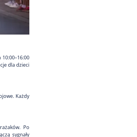
h 10:00–16:00
je dla dzieci
bojowe. Każdy
trażaków. Po
ączą sygnały