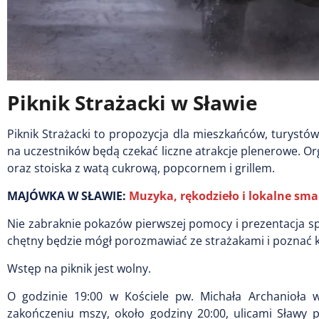
Piknik Strażacki w Sławie
Piknik Strażacki to propozycja dla mieszkańców, turystó
na uczestników będą czekać liczne atrakcje plenerowe. Or
oraz stoiska z watą cukrową, popcornem i grillem.
MAJÓWKA W SŁAWIE:
Muzyka, rękodzieło i lokalne sm
Nie zabraknie pokazów pierwszej pomocy i prezentacja sp
chętny będzie mógł porozmawiać ze strażakami i poznać ku
Wstęp na piknik jest wolny.
O godzinie 19:00 w Kościele pw. Michała Archanioła 
zakończeniu mszy, około godziny 20:00, ulicami Sławy 