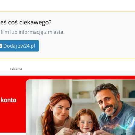
łeś coś ciekawego?
 film lub informację z miasta.
Dodaj zw24.pl
reklama