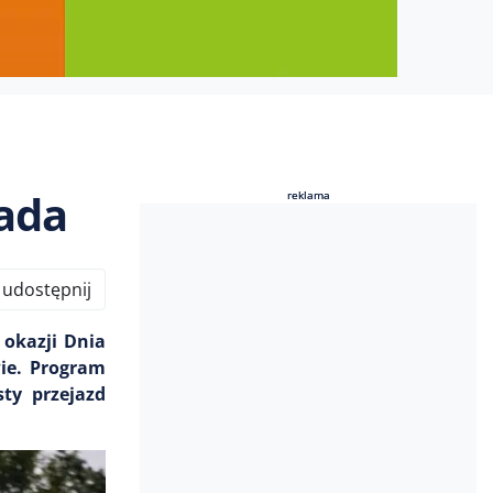
rada
reklama
reklama
udostępnij
 okazji Dnia
wie. Program
ty przejazd