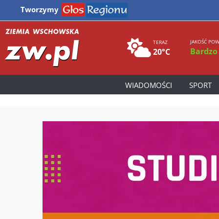
Tworzymy
JAKOŚĆ POW
TERAZ
Bardzo
20°C
WIADOMOŚCI
SPORT