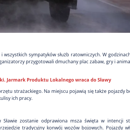
w i wszystkich sympatyków służb ratowniczych. W godzinac
ganizatorzy przygotowali dmuchany plac zabaw, gry i animac
aki. Jarmark Produktu Lokalnego wraca do Sławy
rzętu strażackiego. Na miejscu pojawią się także pojazdy 
lisy ich pracy.
w Sławie zostanie odprawiona msza święta w intencji s
przejedzie tradycyjny konwój wozów bojowych. Pojazdy wł