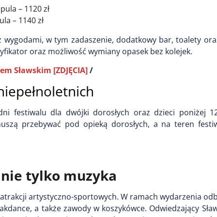
I pula – 1120 zł
pula – 1140 zł
 z wygodami, w tym zadaszenie, dodatkowy bar, toalety or
yfikator oraz możliwość wymiany opasek bez kolejek.
orem Sławskim [ZDJĘCIA]
/
niepełnoletnich
ni festiwalu dla dwójki dorosłych oraz dzieci poniżej 12
muszą przebywać pod opieką dorosłych, a na teren festi
o nie tylko muzyka
eg atrakcji artystyczno-sportowych. W ramach wydarzenia odb
breakdance, a także zawody w koszykówce. Odwiedzający Sła