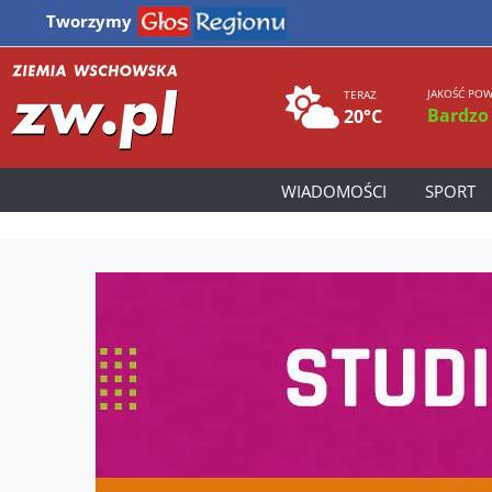
Tworzymy
JAKOŚĆ POW
TERAZ
Bardzo
20°C
WIADOMOŚCI
SPORT