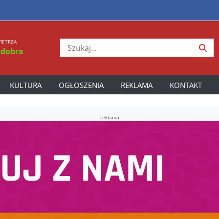
IETRZA
 dobra
KULTURA
OGŁOSZENIA
REKLAMA
KONTAKT
reklama