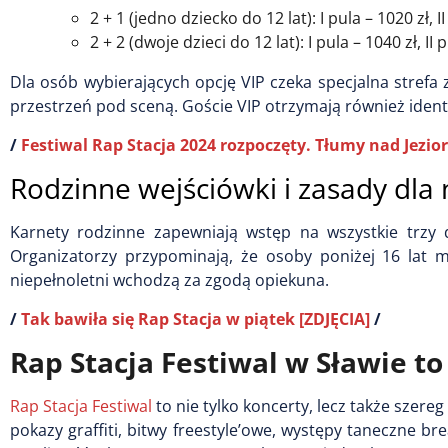
2 + 1 (jedno dziecko do 12 lat): I pula – 1020 zł, I
2 + 2 (dwoje dzieci do 12 lat): I pula – 1040 zł, II 
Dla osób wybierających opcję VIP czeka specjalna strefa
przestrzeń pod sceną. Goście VIP otrzymają również ident
/
Festiwal Rap Stacja 2024 rozpoczęty. Tłumy nad Jezi
Rodzinne wejściówki i zasady dla 
Karnety rodzinne zapewniają wstęp na wszystkie trzy d
Organizatorzy przypominają, że osoby poniżej 16 lat 
niepełnoletni wchodzą za zgodą opiekuna.
/
Tak bawiła się Rap Stacja w piątek [ZDJĘCIA]
/
Rap Stacja Festiwal w Sławie t
Rap Stacja Festiwal
to nie tylko koncerty, lecz także szer
pokazy graffiti, bitwy freestyle’owe, występy taneczne 