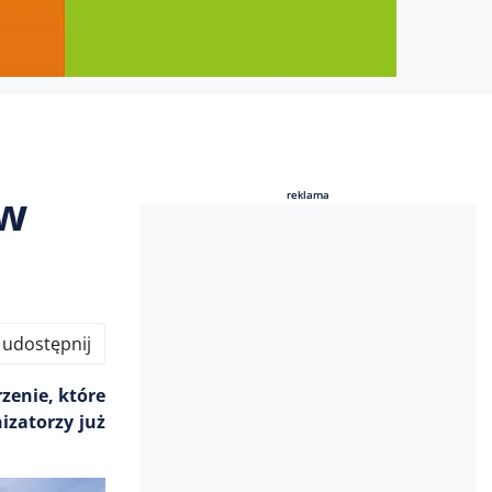
ów
reklama
reklama
udostępnij
rzenie, które
izatorzy już