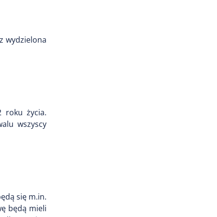
az wydzielona
 roku życia.
walu wszyscy
ędą się m.in.
wę będą mieli