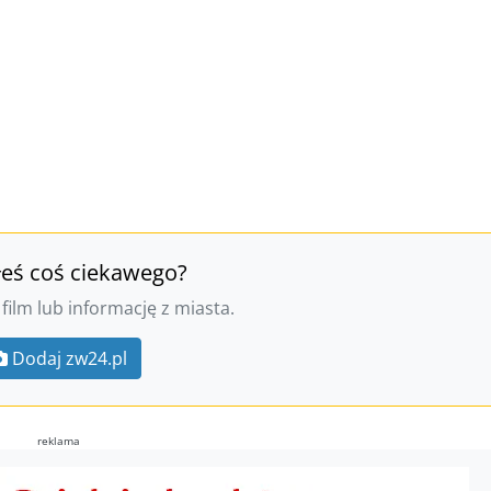
łeś coś ciekawego?
 film lub informację z miasta.
Dodaj zw24.pl
reklama