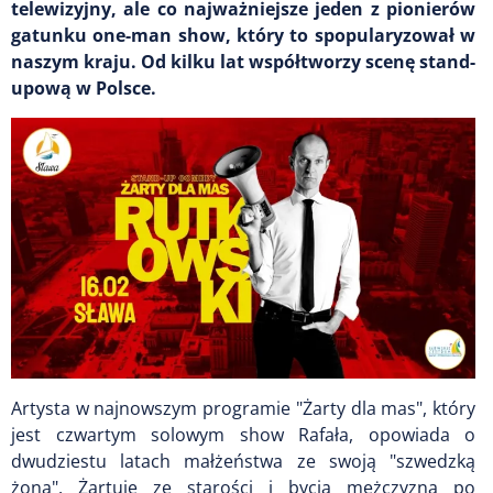
telewizyjny, ale co najważniejsze jeden z pionierów
gatunku one-man show, który to spopularyzował w
naszym kraju. Od kilku lat współtworzy scenę stand-
upową w Polsce.
Artysta w najnowszym programie "Żarty dla mas", który
jest czwartym solowym show Rafała, opowiada o
dwudziestu latach małżeństwa ze swoją "szwedzką
żoną". Żartuje ze starości i bycia mężczyzną po