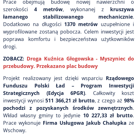
Prace obejmują budowę nowej nawierzchni o
szerokości
4 metrów
, wykonanej z
kruszywa
łamanego stabilizowanego mechanicznie
.
Dodatkowo na długości
1370 metrów
uzupełnione i
wyprofilowane zostaną pobocza. Celem inwestycji jest
poprawa komfortu i bezpieczeństwa użytkowników
drogi.
ZOBACZ:
Droga Kuźnica Głogowska - Myszyniec do
przebudowy. Przekazano plac budowy
Projekt realizowany jest dzięki wsparciu
Rządowego
Funduszu Polski Ład – Program Inwestycji
Strategicznych (Edycja 6PGR)
. Całkowity koszt
inwestycji wynosi
511 366,21 zł brutto
, z czego aż
98%
pochodzi z pozyskanych środków zewnętrznych
.
Wkład własny gminy to jedynie
10 227,33 zł brutto
.
Prace wykonuje
Firma Usługowa Jakub Chałupka
ze
Wschowy.