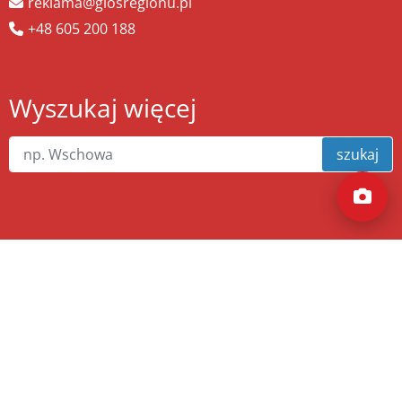
reklama@glosregionu.pl
+48 605 200 188
Wyszukaj więcej
szukaj
Copyright ©
zw.pl
. Wszelkie prawa zastrzeżone.
Wykonanie
xnc.pl