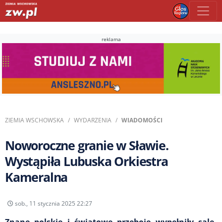
reklama
ZIEMIA WSCHOWSKA
WYDARZENIA
WIADOMOŚCI
Noworoczne granie w Sławie.
Wystąpiła Lubuska Orkiestra
Kameralna
sob., 11 stycznia 2025 22:27
Znane polskie i światowe przeboje wypełniły salę