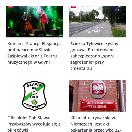
Koncert „Francja Elegancja”
Ścieżka Tylewice–Łysiny
pod pałacem w Sławie.
gotowa. Po interwencji
Zaśpiewał aktor z Teatru
zabezpieczono „spore
Muzycznego w Gdyni
zagrożenie” przy
cmentarzu
Oficjalnie: Dąb Sława-
Kilka lat ukrywał się w
Przybyszów wycofuje się z
Niemczech. Jest akt
okręgówki
oskarżenia przeciwko 32-