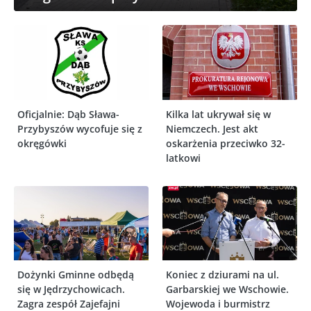
Oficjalnie: Dąb Sława-
Kilka lat ukrywał się w
Przybyszów wycofuje się z
Niemczech. Jest akt
okręgówki
oskarżenia przeciwko 32-
latkowi
Dożynki Gminne odbędą
Koniec z dziurami na ul.
się w Jędrzychowicach.
Garbarskiej we Wschowie.
Zagra zespół Zajefajni
Wojewoda i burmistrz