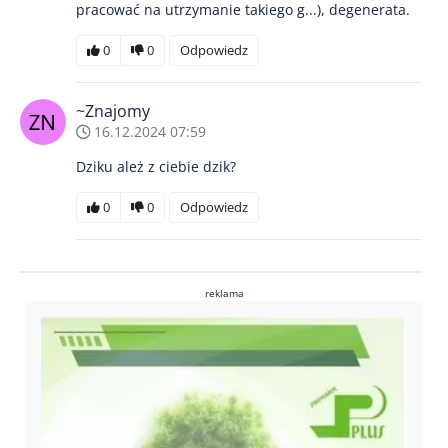
pracować na utrzymanie takiego g...), degenerata.
0
0
Odpowiedz
~Znajomy
16.12.2024 07:59
Dziku ależ z ciebie dzik?
0
0
Odpowiedz
reklama