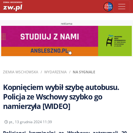
reklama
ZIEMIA WSCHOWSKA
WYDARZENIA
NA SYGNALE
Kopnięciem wybił szybę autobusu.
Policja ze Wschowy szybko go
namierzyła [WIDEO]
pt., 13 grudnia 2024 11:39
Policjanci kryminalni ze Wschowy zatrzymali 20-