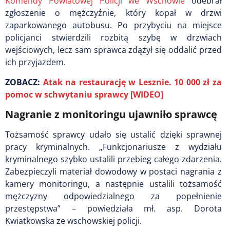
Komendy Powiatowej Policji we Wschowie
odebrał
zgłoszenie o mężczyźnie, który kopał w drzwi
zaparkowanego autobusu. Po przybyciu na miejsce
policjanci stwierdzili rozbitą szybę w drzwiach
wejściowych, lecz sam sprawca zdążył się oddalić przed
ich przyjazdem.
ZOBACZ:
Atak na restaurację w Lesznie. 10 000 zł za
pomoc w schwytaniu sprawcy [WIDEO]
Nagranie z monitoringu ujawniło sprawcę
Tożsamość sprawcy udało się ustalić dzięki sprawnej
pracy kryminalnych. „Funkcjonariusze z wydziału
kryminalnego szybko ustalili przebieg całego zdarzenia.
Zabezpieczyli materiał dowodowy w postaci nagrania z
kamery monitoringu, a następnie ustalili tożsamość
mężczyzny odpowiedzialnego za popełnienie
przestępstwa” – powiedziała mł. asp. Dorota
Kwiatkowska ze wschowskiej policji.