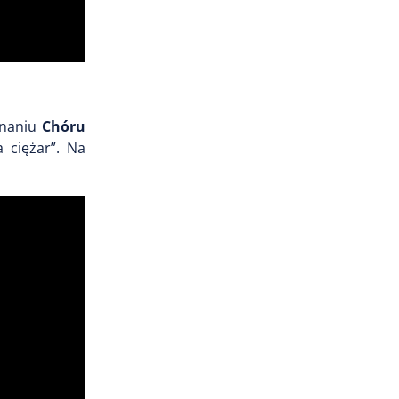
onaniu
Chóru
 ciężar”. Na