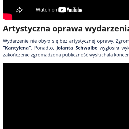
Artystyczna oprawa wydarzeni
Wydarzenie nie obyło się bez artystycznej oprawy. Zgr
“Kantylena”
. Ponadto,
Jolanta Schwalbe
wygłosiła wyk
zakończenie zgromadzona publiczność wysłuchała konce