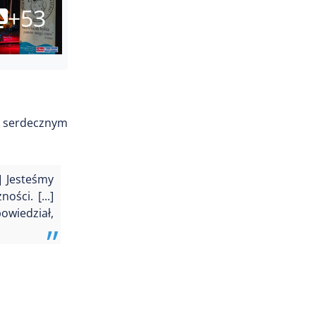
+53
 serdecznym
] Jesteśmy
ści. [...]
owiedział,