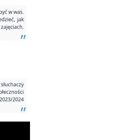
 być w was.
dzieć, jak
zajęciach.
 słuchaczy
ołeczności
2023/2024