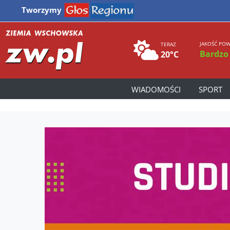
Tworzymy
JAKOŚĆ POW
TERAZ
Bardzo
20°C
WIADOMOŚCI
SPORT