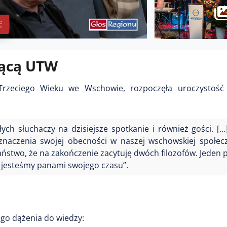
ć
zącą UTW
 Trzeciego Wieku we Wschowie, rozpoczęła uroczystość
h słuchaczy na dzisiejsze spotkanie i również gości. [...
aczenia swojej obecności w naszej wschowskiej społeczno
aństwo, że na zakończenie zacytuję dwóch filozofów. Jeden p
 że jesteśmy panami swojego czasu”.
ego dążenia do wiedzy: