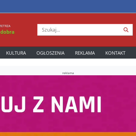
IETRZA
 dobra
KULTURA
OGŁOSZENIA
REKLAMA
KONTAKT
reklama