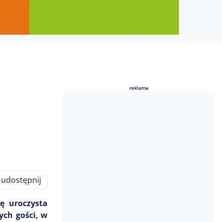
reklama
reklama
udostępnij
ę uroczysta
ych gości, w