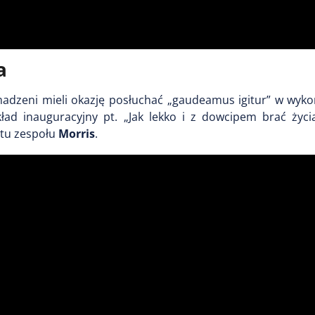
a
omadzeni mieli okazję posłuchać „gaudeamus igitur” w wyk
ład inauguracyjny pt. „Jak lekko i z dowcipem brać życia
rtu zespołu
Morris
.