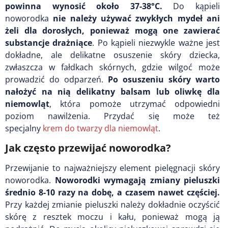
powinna wynosić około 37-38°C.
Do kąpieli
noworodka
nie należy używać zwykłych mydeł ani
żeli dla dorosłych, ponieważ mogą one zawierać
substancje drażniące
. Po kąpieli niezwykle ważne jest
dokładne, ale delikatne osuszenie skóry dziecka,
zwłaszcza w fałdkach skórnych, gdzie wilgoć może
prowadzić do odparzeń.
Po osuszeniu skóry warto
nałożyć na nią delikatny balsam lub oliwkę dla
niemowląt
, która pomoże utrzymać odpowiedni
poziom nawilżenia. Przydać się może też
specjalny
krem do twarzy dla niemowląt
.
Jak często przewijać noworodka?
Przewijanie to najważniejszy element pielęgnacji skóry
noworodka.
Noworodki wymagają zmiany pieluszki
średnio 8-10 razy na dobę, a czasem nawet częściej.
Przy każdej zmianie pieluszki należy dokładnie oczyścić
skórę z resztek moczu i kału, ponieważ mogą ją