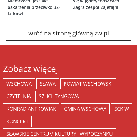
Niemczech. Jest akt
się w Jędrzychowicach.
oskarżenia przeciwko 32-
Zagra zespół Zajefajni
latkowi
wróć na stronę główną zw.pl
Zobacz więcej
WSCHOWA
SŁAWA
POWIAT WSCHOWSKI
CZYTELNIA
SZLICHTYNGOWA
KONRAD ANTKOWIAK
GMINA WSCHOWA
SCKIW
KONCERT
SŁAWSKIE CENTRUM KULTURY I WYPOCZYNKU