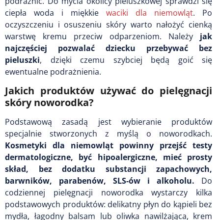
podrażnić. Do mycia okolicy pieluszkowej sprawdzi się
ciepła woda i miękkie
waciki dla niemowląt
. Po
oczyszczeniu i osuszeniu skóry warto nałożyć cienką
warstwę kremu przeciw odparzeniom. Należy
jak
najczęściej pozwalać dziecku przebywać bez
pieluszki
, dzięki czemu
szybciej będą goić się
ewentualne podrażnienia.
Jakich produktów używać do pielęgnacji
skóry noworodka?
Podstawową zasadą jest wybieranie produktów
specjalnie stworzonych z myślą o noworodkach.
Kosmetyki dla niemowląt powinny przejść testy
dermatologiczne, być hipoalergiczne, mieć prosty
skład, bez dodatku substancji zapachowych,
barwników, parabenów, SLS-ów i alkoholu.
Do
codziennej pielęgnacji noworodka wystarczy kilka
podstawowych produktów: delikatny płyn do kąpieli bez
mydła, łagodny balsam lub oliwka nawilżająca, krem