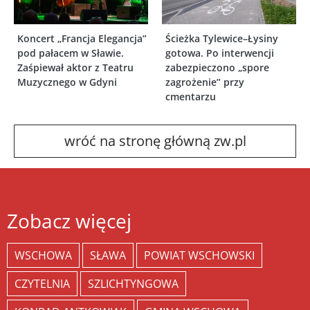
Koncert „Francja Elegancja”
Ścieżka Tylewice–Łysiny
pod pałacem w Sławie.
gotowa. Po interwencji
Zaśpiewał aktor z Teatru
zabezpieczono „spore
Muzycznego w Gdyni
zagrożenie” przy
cmentarzu
wróć na stronę główną zw.pl
Zobacz więcej
WSCHOWA
SŁAWA
POWIAT WSCHOWSKI
CZYTELNIA
SZLICHTYNGOWA