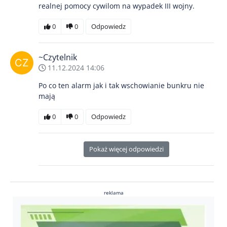
realnej pomocy cywilom na wypadek III wojny.
0
0
Odpowiedz
~Czytelnik
11.12.2024 14:06
Po co ten alarm jak i tak wschowianie bunkru nie
mają
0
0
Odpowiedz
Pokaż więcej odpowiedzi
reklama