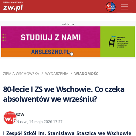
reklama
ZIEMIA WSCHOWSKA
WYDARZENIA
WIADOMOŚCI
80-lecie I ZS we Wschowie. Co czeka
absolwentów we wrześniu?
SZW
czw., 14 maja 2026 17:57
I Zespół Szkół im. Stanisława Staszica we Wschowie