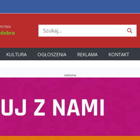
IETRZA
 dobra
KULTURA
OGŁOSZENIA
REKLAMA
KONTAKT
reklama