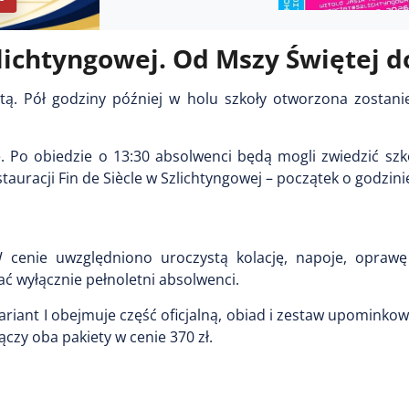
lichtyngowej. Od Mszy Świętej d
ętą. Pół godziny później w holu szkoły otworzona zostani
Po obiedzie o 13:30 absolwenci będą mogli zwiedzić szko
uracji Fin de Siècle w Szlichtyngowej – początek o godzinie
 cenie uwzględniono uroczystą kolację, napoje, opraw
ć wyłącznie pełnoletni absolwenci.
riant I obejmuje część oficjalną, obiad i zestaw upominkow
łączy oba pakiety w cenie 370 zł.