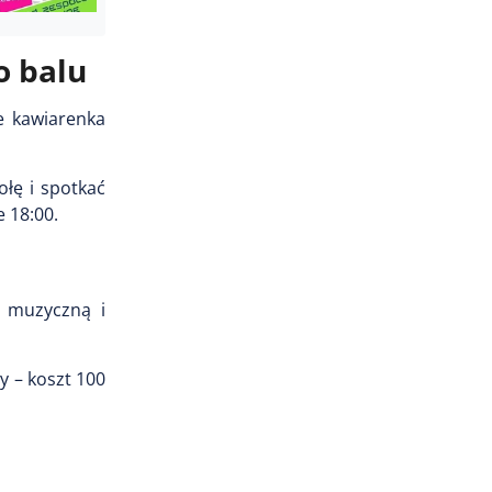
o balu
e kawiarenka
łę i spotkać
 18:00.
ę muzyczną i
y – koszt 100