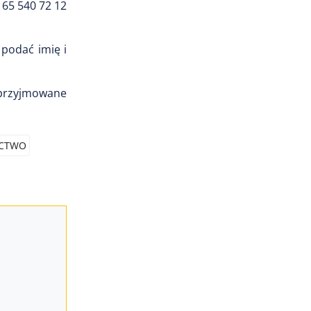
 65 540 72 12
 podać imię i
j przyjmowane
ICTWO