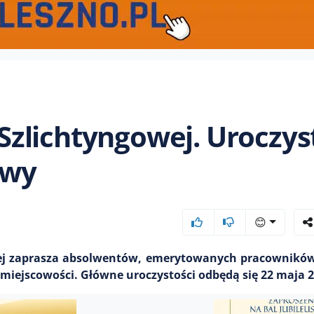
w Szlichtyngowej. Uroczys
owy
😊
ej zaprasza absolwentów, emerytowanych pracowników 
j miejscowości. Główne uroczystości odbędą się 22 maja 