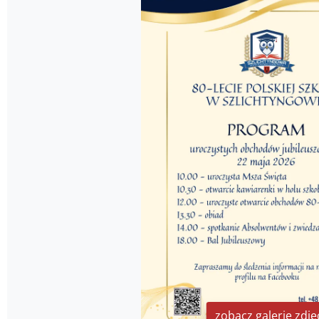
zobacz galerię zdję