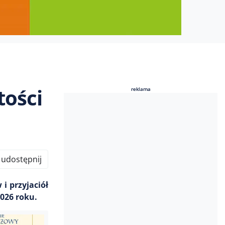
tości
reklama
reklama
udostępnij
i przyjaciół
2026 roku.