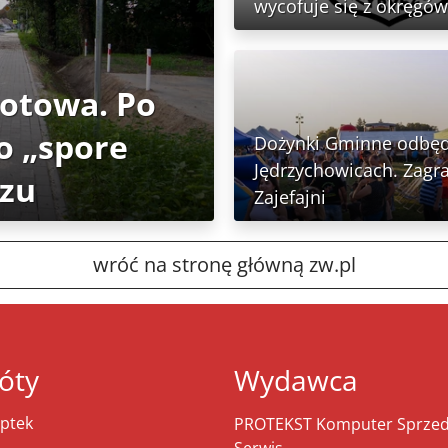
wycofuje się z okręgów
gotowa. Po
o „spore
Dożynki Gminne odbęd
Jędrzychowicach. Zagra
rzu
Zajefajni
wróć na stronę główną zw.pl
óty
Wydawca
ptek
PROTEKST Komputer Sprzeda