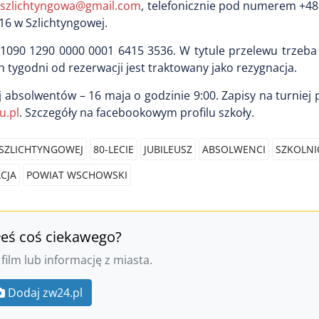
e.szlichtyngowa@gmail.com
, telefonicznie pod numerem +48
 16 w Szlichtyngowej.
 1090 1290 0000 0001 6415 3536. W tytule przelewu trzeba
 tygodni od rezerwacji jest traktowany jako rezygnacja.
 absolwentów – 16 maja o godzinie 9:00. Zapisy na turnie
u.pl
. Szczegóły na facebookowym profilu szkoły.
 SZLICHTYNGOWEJ
80-LECIE
JUBILEUSZ
ABSOLWENCI
SZKOLN
CJA
POWIAT WSCHOWSKI
łeś coś ciekawego?
 film lub informację z miasta.
Dodaj zw24.pl