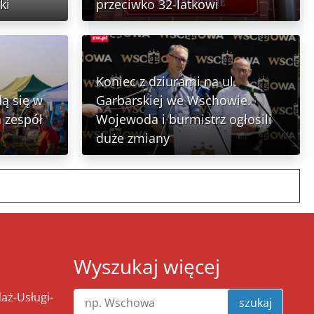
ki
przeciwko 32-latkowi
Koniec z dziurami na ul.
ą się w
Garbarskiej we Wschowie.
 zespół
Wojewoda i burmistrz ogłosili
duże zmiany
Wyszukaj więcej
ż-Usługi-
szukaj