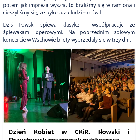
potem jak impreza wyszła, to braliśmy się w ramiona i
cieszyliśmy się, że było dużo ludzi – mówił.
Dziś Iłowski śpiewa klasykę i współpracuje ze
śpiewakami operowymi. Na poprzednim solowym
koncercie w Wschowie bilety wyprzedały się w trzy dni.
Dzień Kobiet w CKiR. Iłowski i
Shaushysvili oczarowali publiczność