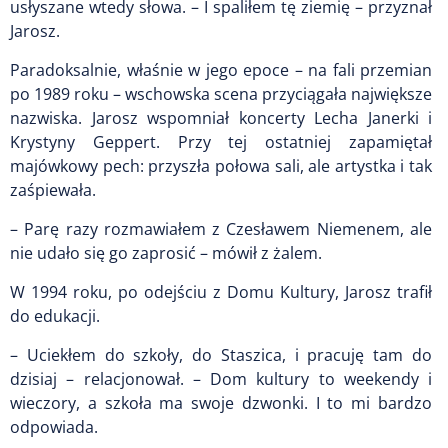
usłyszane wtedy słowa. – I spaliłem tę ziemię – przyznał
Jarosz.
Paradoksalnie, właśnie w jego epoce – na fali przemian
po 1989 roku – wschowska scena przyciągała największe
nazwiska. Jarosz wspomniał koncerty Lecha Janerki i
Krystyny Geppert. Przy tej ostatniej zapamiętał
majówkowy pech: przyszła połowa sali, ale artystka i tak
zaśpiewała.
– Parę razy rozmawiałem z Czesławem Niemenem, ale
nie udało się go zaprosić – mówił z żalem.
W 1994 roku, po odejściu z Domu Kultury, Jarosz trafił
do edukacji.
– Uciekłem do szkoły, do Staszica, i pracuję tam do
dzisiaj – relacjonował. – Dom kultury to weekendy i
wieczory, a szkoła ma swoje dzwonki. I to mi bardzo
odpowiada.