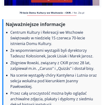
70-lecie Domu Kultury we Wschowie – CKIR.
/
fot. Zw.pl
Najważniejsze informacje
Centrum Kultury i Rekreacji we Wschowie
świętowało w niedzielę 15 czerwca 70-lecie
istnienia Domu Kultury.
Ze wspomnieniami wystąpili byli dyrektorzy
Tadeusz Kołosionek, Jacek Lisiak i Marek Jarosz.
Zbigniew Iłowski, związany z CKiR przez 28 lat,
zaśpiewał m.in. „Caruso" i „Quizás" i dostał bisy.
Na scenie wystąpiły chóry Kantylena i Lutnia oraz
sekcja wokalna pod kierunkiem Joanny
Pawłowskiej.
Przez całą uroczystość można było oglądać
archiwalne zdjęcia, plakaty i dyplomy z siedmiu
dekad historii instytucji.