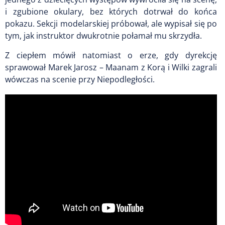
i zgubione okulary, bez których dotrwał do końca
pokazu. Sekcji modelarskiej próbował, ale wypisał się po
tym, jak instruktor dwukrotnie połamał mu skrzydła.
Z ciepłem mówił natomiast o erze, gdy dyrekcję
sprawował Marek Jarosz – Maanam z Korą i Wilki zagrali
wówczas na scenie przy Niepodległości.