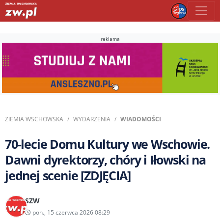
reklama
ZIEMIA WSCHOWSKA
WYDARZENIA
WIADOMOŚCI
70-lecie Domu Kultury we Wschowie.
Dawni dyrektorzy, chóry i Iłowski na
jednej scenie [ZDJĘCIA]
SZW
pon., 15 czerwca 2026 08:29