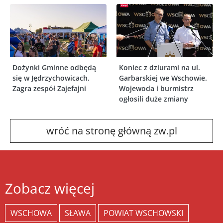
Dożynki Gminne odbędą
Koniec z dziurami na ul.
się w Jędrzychowicach.
Garbarskiej we Wschowie.
Zagra zespół Zajefajni
Wojewoda i burmistrz
ogłosili duże zmiany
wróć na stronę główną zw.pl
Zobacz więcej
WSCHOWA
SŁAWA
POWIAT WSCHOWSKI