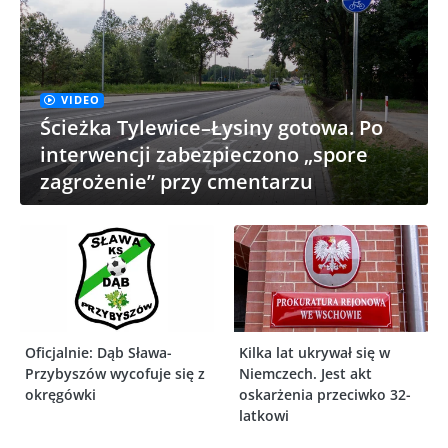
VIDEO
Ścieżka Tylewice–Łysiny gotowa. Po
interwencji zabezpieczono „spore
zagrożenie” przy cmentarzu
Oficjalnie: Dąb Sława-
Kilka lat ukrywał się w
Przybyszów wycofuje się z
Niemczech. Jest akt
okręgówki
oskarżenia przeciwko 32-
latkowi