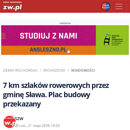
reklama
ZIEMIA WSCHOWSKA
WYDARZENIA
WIADOMOŚCI
7 km szlaków rowerowych przez
gminę Sława. Plac budowy
przekazany
SZW
czw., 21 maja 2026 14:26