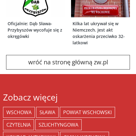
Oficjalnie: Dąb Sława-
Kilka lat ukrywał się w
Przybyszów wycofuje się z
Niemczech. Jest akt
okręgówki
oskarżenia przeciwko 32-
latkowi
wróć na stronę główną zw.pl
Zobacz więcej
WSCHOWA
SŁAWA
POWIAT WSCHOWSKI
CZYTELNIA
SZLICHTYNGOWA