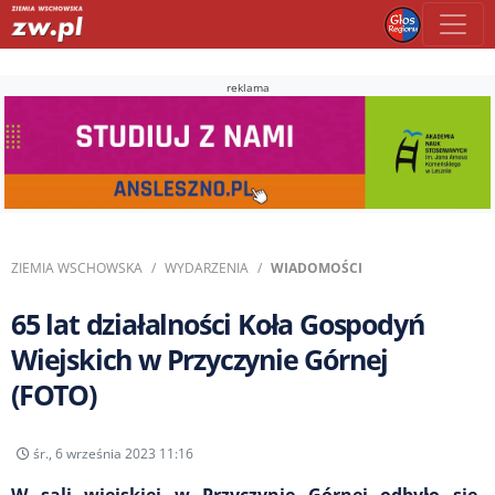
reklama
ZIEMIA WSCHOWSKA
WYDARZENIA
WIADOMOŚCI
65 lat działalności Koła Gospodyń
Wiejskich w Przyczynie Górnej
(FOTO)
śr., 6 września 2023 11:16
W sali wiejskiej w Przyczynie Górnej odbyło się