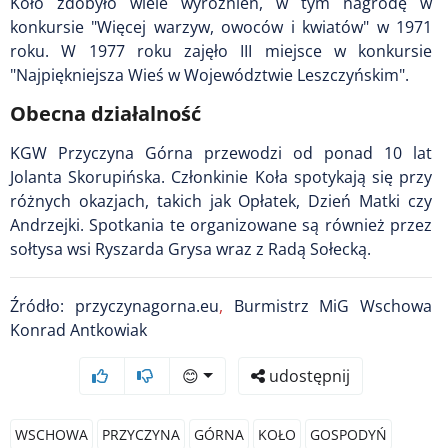
Koło zdobyło wiele wyróżnień, w tym nagrodę w
konkursie "Więcej warzyw, owoców i kwiatów" w 1971
roku. W 1977 roku zajęło III miejsce w konkursie
"Najpiękniejsza Wieś w Województwie Leszczyńskim".
Obecna działalność
KGW Przyczyna Górna przewodzi od ponad 10 lat
Jolanta Skorupińska. Członkinie Koła spotykają się przy
różnych okazjach, takich jak Opłatek, Dzień Matki czy
Andrzejki. Spotkania te organizowane są również przez
sołtysa wsi Ryszarda Grysa wraz z Radą Sołecką.
Źródło: przyczynagorna.eu
,
Burmistrz MiG Wschowa
Konrad Antkowiak
😊
udostępnij
WSCHOWA
PRZYCZYNA
GÓRNA
KOŁO
GOSPODYŃ