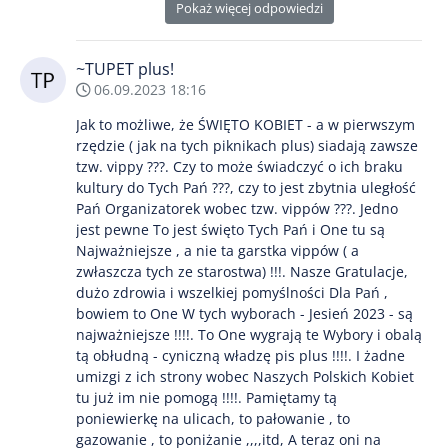
Pokaż więcej odpowiedzi
~TUPET plus!
06.09.2023 18:16
Jak to możliwe, że ŚWIĘTO KOBIET - a w pierwszym
rzędzie ( jak na tych piknikach plus) siadają zawsze
tzw. vippy ???. Czy to może świadczyć o ich braku
kultury do Tych Pań ???, czy to jest zbytnia uległość
Pań Organizatorek wobec tzw. vippów ???. Jedno
jest pewne To jest święto Tych Pań i One tu są
Najważniejsze , a nie ta garstka vippów ( a
zwłaszcza tych ze starostwa) !!!. Nasze Gratulacje,
dużo zdrowia i wszelkiej pomyślności Dla Pań ,
bowiem to One W tych wyborach - Jesień 2023 - są
najważniejsze !!!!. To One wygrają te Wybory i obalą
tą obłudną - cyniczną władzę pis plus !!!!. I żadne
umizgi z ich strony wobec Naszych Polskich Kobiet
tu już im nie pomogą !!!!. Pamiętamy tą
poniewierkę na ulicach, to pałowanie , to
gazowanie , to poniżanie ,,,,itd, A teraz oni na