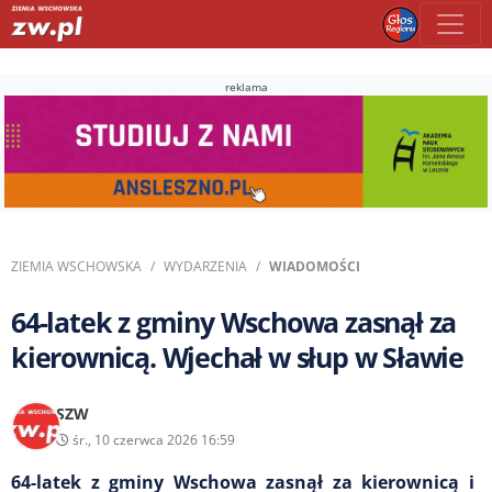
reklama
ZIEMIA WSCHOWSKA
WYDARZENIA
WIADOMOŚCI
64-latek z gminy Wschowa zasnął za
kierownicą. Wjechał w słup w Sławie
SZW
śr., 10 czerwca 2026 16:59
64-latek z gminy Wschowa zasnął za kierownicą i