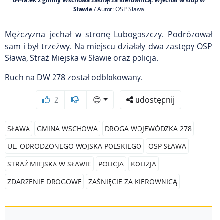
64-latek z gminy Wschowa zasnął za kierownicą. Wjechał w słup w
Sławie
/ Autor: OSP Sława
Mężczyzna jechał w stronę Lubogoszczy. Podróżował
sam i był trzeźwy. Na miejscu działały dwa zastępy OSP
Sława, Straż Miejska w Sławie oraz policja.
Ruch na DW 278 został odblokowany.
2
😊
udostępnij
SŁAWA
GMINA WSCHOWA
DROGA WOJEWÓDZKA 278
UL. ODRODZONEGO WOJSKA POLSKIEGO
OSP SŁAWA
STRAŻ MIEJSKA W SŁAWIE
POLICJA
KOLIZJA
ZDARZENIE DROGOWE
ZAŚNIĘCIE ZA KIEROWNICĄ