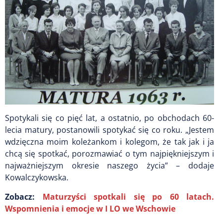
Spotykali się co pięć lat, a ostatnio, po obchodach 60-
lecia matury, postanowili spotykać się co roku. „Jestem
wdzięczna moim koleżankom i kolegom, że tak jak i ja
chcą się spotkać, porozmawiać o tym najpiękniejszym i
najważniejszym okresie naszego życia” – dodaje
Kowalczykowska.
Zobacz:
Maturzyści spotkali się po 60 latach.
Wspomnienia i emocje w I LO we Wschowie