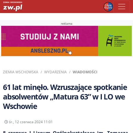
reklama
ZIEMIA WSCHOWSKA
WYDARZENIA
WIADOMOŚCI
61 lat minęło. Wzruszające spotkanie
absolwentów „Matura 63” w I LO we
Wschowie
śr., 12 czerwca 2024 11:01
8 czerwca I Liceum Ogólnokształcące im. Tomasza