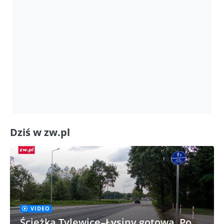
Dziś w zw.pl
VIDEO
Ścieżka Tylewice–Łysiny gotowa. Po