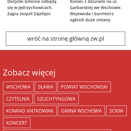
Dożynki Gminne odbędą
Koniec z dziurami na ul.
się w Jędrzychowicach.
Garbarskiej we Wschowie.
Zagra zespół Zajefajni
Wojewoda i burmistrz
ogłosili duże zmiany
wróć na stronę główną zw.pl
Zobacz więcej
WSCHOWA
SŁAWA
POWIAT WSCHOWSKI
CZYTELNIA
SZLICHTYNGOWA
KONRAD ANTKOWIAK
GMINA WSCHOWA
SCKIW
KONCERT