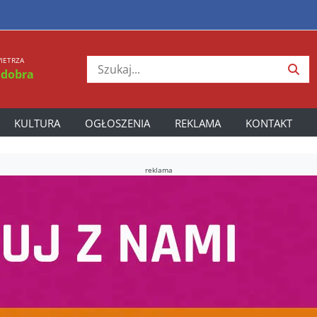
IETRZA
 dobra
KULTURA
OGŁOSZENIA
REKLAMA
KONTAKT
reklama