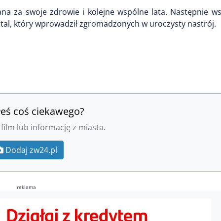
pana za swoje zdrowie i kolejne wspólne lata. Następnie ws
ital, który wprowadził zgromadzonych w uroczysty nastrój.
łeś coś ciekawego?
 film lub informację z miasta.
Dodaj zw24.pl
reklama