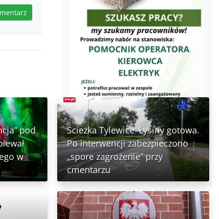
omentarz
ncja” pod
Ścieżka Tylewice–Łysiny gotowa.
piewał
Po interwencji zabezpieczono
nego w
„spore zagrożenie” przy
cmentarzu