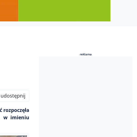
reklama
reklama
udostępnij
ć rozpoczęła
, w imieniu