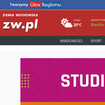
Tworzymy
JAKOŚĆ POW
TERAZ
Bardzo
20°C
WIADOMOŚCI
SPORT