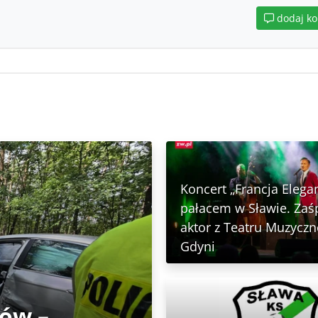
dodaj k
Koncert „Francja Elega
pałacem w Sławie. Zaś
aktor z Teatru Muzycz
Gdyni
tów –