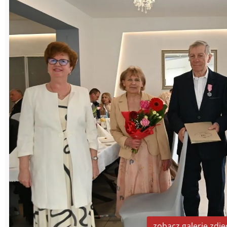
zobacz galerię zdję