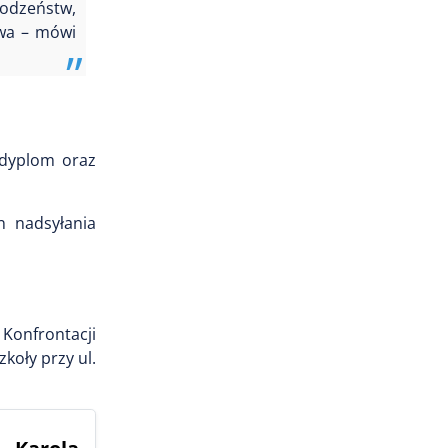
Rodzeństw,
awa – mówi
 dyplom oraz
n nadsyłania
 Konfrontacji
koły przy ul.