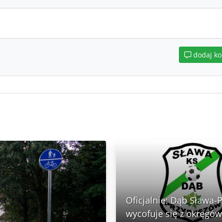
dodaj k
Oficjalnie: Dąb Sława-
wycofuje się z okręgów