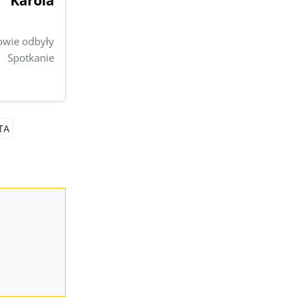
 Karola
owie odbyły
 Spotkanie
TA