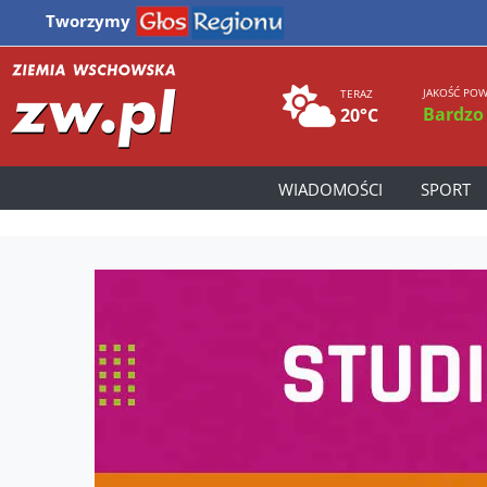
Tworzymy
JAKOŚĆ POW
TERAZ
Bardzo
20°C
WIADOMOŚCI
SPORT