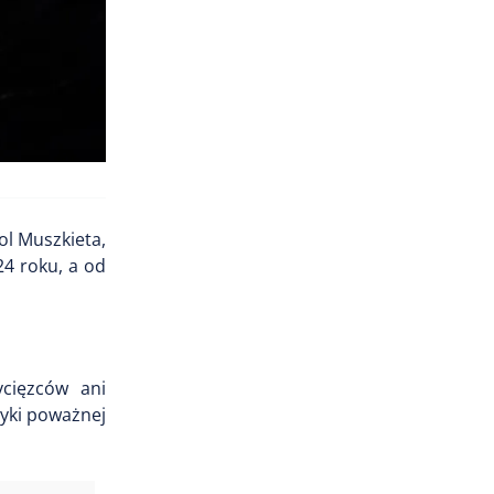
ol Muszkieta,
24 roku, a od
cięzców ani
zyki poważnej