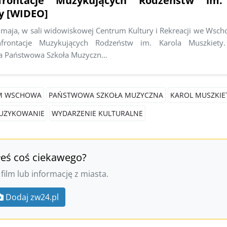
frontacje Muzykujących Rodzeństw im.
y [WIDEO]
 maja, w sali widowiskowej Centrum Kultury i Rekreacji we Wsch
frontacje Muzykujących Rodzeństw im. Karola Muszkiety.
a Państwowa Szkoła Muzyczn…
M WSCHOWA
PAŃSTWOWA SZKOŁA MUZYCZNA
KAROL MUSZKIE
UZYKOWANIE
WYDARZENIE KULTURALNE
łeś coś ciekawego?
 film lub informację z miasta.
Dodaj zw24.pl