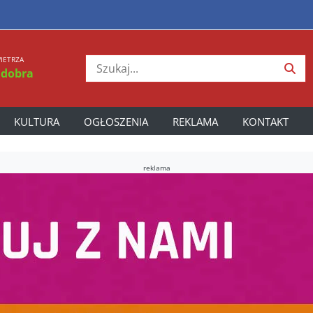
IETRZA
 dobra
KULTURA
OGŁOSZENIA
REKLAMA
KONTAKT
reklama