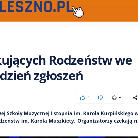
kujących Rodzeństw we
 dzień zgłoszeń
1
😊
wej Szkoły Muzycznej I stopnia im. Karola Kurpińskiego
dzeństw im. Karola Muszkiety. Organizatorzy czekają n