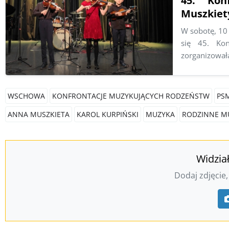
45. Kon
Muszkiet
W sobotę, 10
się 45. Kon
zorganizował
WSCHOWA
KONFRONTACJE MUZYKUJĄCYCH RODZEŃSTW
PS
ANNA MUSZKIETA
KAROL KURPIŃSKI
MUZYKA
RODZINNE M
Widzia
Dodaj zdjęcie,