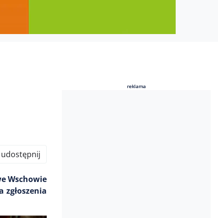
reklama
reklama
udostępnij
 we Wschowie
a zgłoszenia