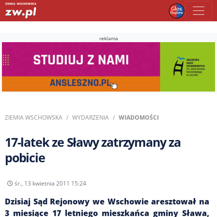
reklama
ZIEMIA WSCHOWSKA
WYDARZENIA
WIADOMOŚCI
17-latek ze Sławy zatrzymany za
pobicie
śr., 13 kwietnia 2011 15:24
Dzisiaj Sąd Rejonowy we Wschowie aresztował na
3 miesiące 17 letniego mieszkańca gminy Sława,