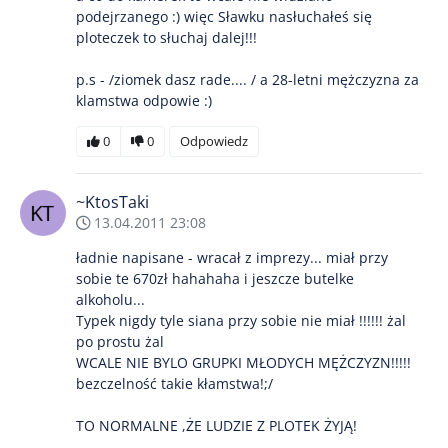
podejrzanego :) więc Sławku nasłuchałeś się
ploteczek to słuchaj dalej!!!
p.s - /ziomek dasz rade.... / a 28-letni mężczyzna za
klamstwa odpowie :)
0
0
Odpowiedz
~KtosTaki
13.04.2011 23:08
ładnie napisane - wracał z imprezy... miał przy
sobie te 670zł hahahaha i jeszcze butelke
alkoholu...
Typek nigdy tyle siana przy sobie nie miał !!!!!! żal
po prostu żal
WCALE NIE BYLO GRUPKI MŁODYCH MĘŻCZYZN!!!!!
bezczelność takie kłamstwa!;/
TO NORMALNE ,ŻE LUDZIE Z PLOTEK ŻYJĄ!