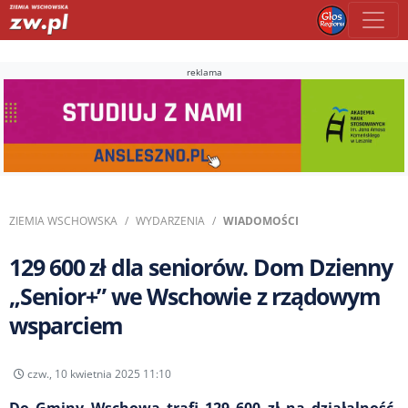
reklama
ZIEMIA WSCHOWSKA
WYDARZENIA
WIADOMOŚCI
129 600 zł dla seniorów. Dom Dzienny
„Senior+” we Wschowie z rządowym
wsparciem
czw., 10 kwietnia 2025 11:10
Do Gminy Wschowa trafi 129 600 zł na działalność