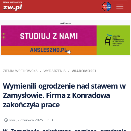
reklama
ZIEMIA WSCHOWSKA
WYDARZENIA
WIADOMOŚCI
Wymienili ogrodzenie nad stawem w
Zamysłowie. Firma z Konradowa
zakończyła prace
pon., 2 czerwca 2025 11:13
W Zamysłowie zakończono wymianę ogrodzenia