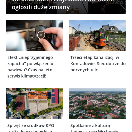
ogłosili duże zmiany
Efekt „nieprzyjemnego
Trzeci etap kanalizacji w
zapachu” po włączeniu
Konradowie. Sieć dotrze do
nawiewu? Czas na letni
bocznych ulic
serwis klimatyzacji!
Sprzęt ze środków KPO
Spotkanie z kulturą
trafia do wschowskich
żydowską we Wschowie.