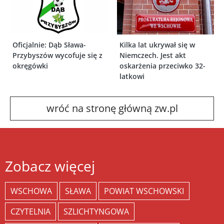
Oficjalnie: Dąb Sława-
Kilka lat ukrywał się w
Przybyszów wycofuje się z
Niemczech. Jest akt
okręgówki
oskarżenia przeciwko 32-
latkowi
wróć na stronę główną zw.pl
Zobacz więcej
WSCHOWA
SŁAWA
POWIAT WSCHOWSKI
CZYTELNIA
SZLICHTYNGOWA