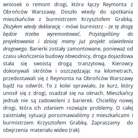
wniosek o remont drogi, która łączy Reymonta z
Obrońców Warszawy. Doszło wtedy do spotkania
mieszkańców z burmistrzem Krzysztofem Grabką.
Złożyłem wtedy deklarację
- mówi burmistrz -
że tę drogę
będzie trzeba wyremontować
.
Przystąpiliśmy do
projektowania i dzisiaj mamy już projekt oświetlenia
drogowego.
Barierki zostały zamontowane, ponieważ od
czasu ukończenia budowy obwodnicy, droga dojazdowa
stała się swoistą drogą tranzytową. Kierowcy
dokonywali skrótów i oszczędzając na kilometrach,
przedostawali się z Reymonta na Obrońców Warszawy
bądź na odwrót. To z kolei sprawiało, że kurz, który
unosił się z drogi, osadzał się na oknach. Mieszkańcy
jednak nie są zadowoleni z barierek. Chcieliby nowej
drogi, która ich zdaniem rozwiąże problemy. O całej
zaistniałej sytuacji porozmawialiśmy z mieszkańcami i
burmistrzem Krzysztofem Grabką. Zapraszamy do
obejrzenia materiału wideo (rak)