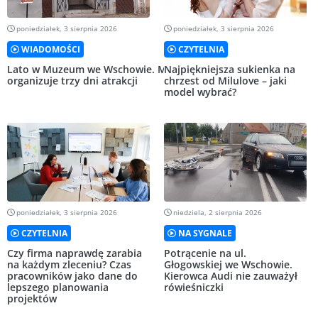
poniedziałek, 3 sierpnia 2026
poniedziałek, 3 sierpnia 2026
WIADOMOŚCI
CZYTELNIA
Lato w Muzeum we Wschowie. MZW
Najpiękniejsza sukienka na
organizuje trzy dni atrakcji
chrzest od Milulove – jaki
model wybrać?
poniedziałek, 3 sierpnia 2026
niedziela, 2 sierpnia 2026
CZYTELNIA
NA SYGNALE
Czy firma naprawdę zarabia
Potrącenie na ul.
na każdym zleceniu? Czas
Głogowskiej we Wschowie.
pracowników jako dane do
Kierowca Audi nie zauważył
lepszego planowania
rówieśniczki
projektów