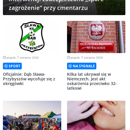
zagrożenie” przy cmentarzu
piątek, 7 sierpnia 2026
piątek, 7 sierpnia 2026
SPORT
NA SYGNALE
Oficjalnie: Dąb Sława-
Kilka lat ukrywał się w
Przybyszów wycofuje się z
Niemczech. Jest akt
okręgówki
oskarżenia przeciwko 32-
latkowi