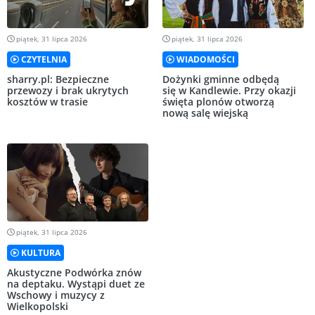
piątek, 31 lipca 2026
piątek, 31 lipca 2026
CZYTELNIA
WIADOMOŚCI
sharry.pl: Bezpieczne
Dożynki gminne odbędą
przewozy i brak ukrytych
się w Kandlewie. Przy okazji
kosztów w trasie
święta plonów otworzą
nową salę wiejską
piątek, 31 lipca 2026
KULTURA
Akustyczne Podwórka znów
na deptaku. Wystąpi duet ze
Wschowy i muzycy z
Wielkopolski