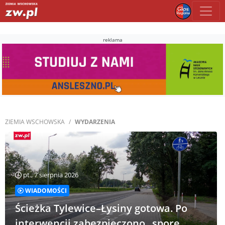
reklama
ZIEMIA WSCHOWSKA
WYDARZENIA
pt., 7 sierpnia 2026
WIADOMOŚCI
Ścieżka Tylewice–Łysiny gotowa. Po
interwencji zabezpieczono „spore