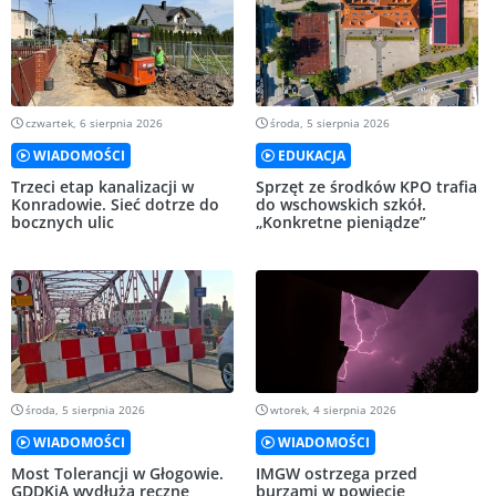
czwartek, 6 sierpnia 2026
środa, 5 sierpnia 2026
WIADOMOŚCI
EDUKACJA
Trzeci etap kanalizacji w
Sprzęt ze środków KPO trafia
Konradowie. Sieć dotrze do
do wschowskich szkół.
bocznych ulic
„Konkretne pieniądze”
środa, 5 sierpnia 2026
wtorek, 4 sierpnia 2026
WIADOMOŚCI
WIADOMOŚCI
Most Tolerancji w Głogowie.
IMGW ostrzega przed
GDDKiA wydłuża ręczne
burzami w powiecie