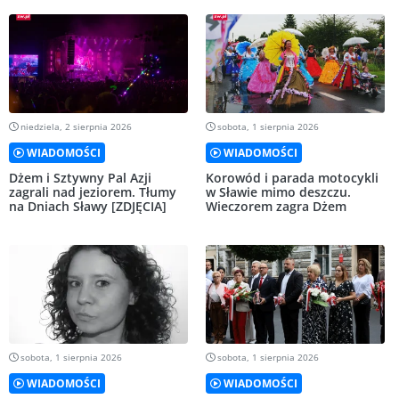
niedziela, 2 sierpnia 2026
sobota, 1 sierpnia 2026
WIADOMOŚCI
WIADOMOŚCI
Dżem i Sztywny Pal Azji
Korowód i parada motocykli
zagrali nad jeziorem. Tłumy
w Sławie mimo deszczu.
na Dniach Sławy [ZDJĘCIA]
Wieczorem zagra Dżem
sobota, 1 sierpnia 2026
sobota, 1 sierpnia 2026
WIADOMOŚCI
WIADOMOŚCI