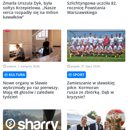
Zmarła Urszula Dyk, była
Szlichtyngowa uczciła 82.
sołtys Krzepielowa. „Nasze
rocznicę Powstania
serca rozpadły się na milion
Warszawskiego
kawałków”
sobota, 1 sierpnia 2026
piątek, 31 lipca 2026
KULTURA
SPORT
Nowe organy w Sławie
Zamieszanie w sławskiej
wybrzmiały po raz pierwszy.
piłce. Kormoran
Mają 48 głosów i zaledwie
rusza ze zbiórką. Dąb w
tydzień
kryzysie?