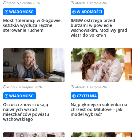
środa, 5 sierpnia 2026
wtorek, 4 sierpnia 2026
WIADOMOŚCI
WIADOMOŚCI
Most Tolerancji w Głogowie.
IMGW ostrzega przed
GDDKiA wydłuża ręczne
burzami w powiecie
sterowanie ruchem
wschowskim. Możliwy grad i
wiatr do 90 km/h
wtorek, 4 sierpnia 2026
wtorek, 4 sierpnia 2026
WIADOMOŚCI
CZYTELNIA
Oszuści znów szukają
Najpiękniejsza sukienka na
naiwnych wśród
chrzest od Milulove – jaki
mieszkańców powiatu
model wybrać?
wschowskiego