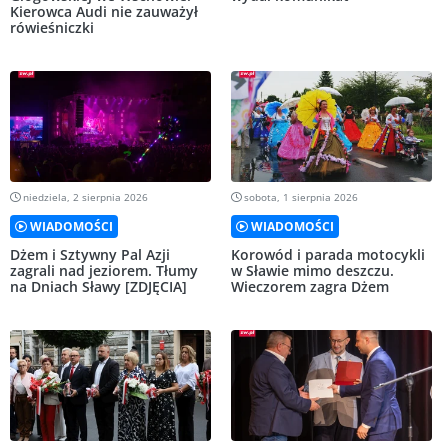
Kierowca Audi nie zauważył
rówieśniczki
niedziela, 2 sierpnia 2026
sobota, 1 sierpnia 2026
WIADOMOŚCI
WIADOMOŚCI
Dżem i Sztywny Pal Azji
Korowód i parada motocykli
zagrali nad jeziorem. Tłumy
w Sławie mimo deszczu.
na Dniach Sławy [ZDJĘCIA]
Wieczorem zagra Dżem