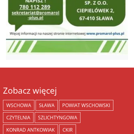
Zobacz więcej
WSCHOWA
SŁAWA
POWIAT WSCHOWSKI
CZYTELNIA
SZLICHTYNGOWA
KONRAD ANTKOWIAK
CKIR