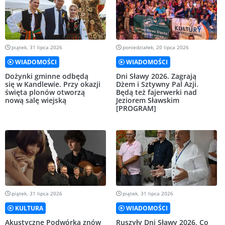
piątek, 31 lipca 2026
poniedziałek, 20 lipca 2026
WIADOMOŚCI
WIADOMOŚCI
Dożynki gminne odbędą
Dni Sławy 2026. Zagrają
się w Kandlewie. Przy okazji
Dżem i Sztywny Pal Azji.
święta plonów otworzą
Będą też fajerwerki nad
nową salę wiejską
Jeziorem Sławskim
[PROGRAM]
piątek, 31 lipca 2026
piątek, 31 lipca 2026
KULTURA
WIADOMOŚCI
Akustyczne Podwórka znów
Ruszyły Dni Sławy 2026. Co