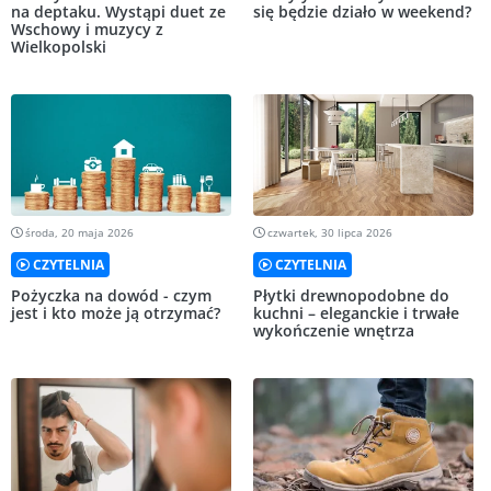
na deptaku. Wystąpi duet ze
się będzie działo w weekend?
Wschowy i muzycy z
Wielkopolski
środa, 20 maja 2026
czwartek, 30 lipca 2026
CZYTELNIA
CZYTELNIA
Pożyczka na dowód - czym
Płytki drewnopodobne do
jest i kto może ją otrzymać?
kuchni – eleganckie i trwałe
wykończenie wnętrza