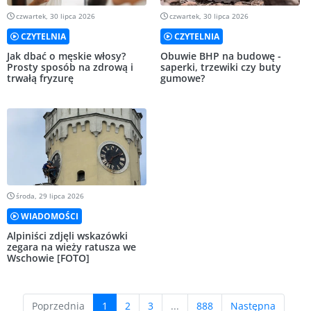
czwartek, 30 lipca 2026
czwartek, 30 lipca 2026
CZYTELNIA
CZYTELNIA
Jak dbać o męskie włosy?
Obuwie BHP na budowę -
Prosty sposób na zdrową i
saperki, trzewiki czy buty
trwałą fryzurę
gumowe?
środa, 29 lipca 2026
WIADOMOŚCI
Alpiniści zdjęli wskazówki
zegara na wieży ratusza we
Wschowie [FOTO]
(current)
Poprzednia
1
2
3
...
888
Następna