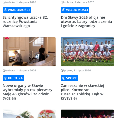
sobota, 1 sierpnia 2026
sobota, 1 sierpnia 2026
WIADOMOŚCI
WIADOMOŚCI
Szlichtyngowa uczciła 82.
Dni Sławy 2026 oficjalnie
rocznicę Powstania
otwarte. Laury, odznaczenia
Warszawskiego
i goście z zagranicy
sobota, 1 sierpnia 2026
piątek, 31 lipca 2026
KULTURA
SPORT
Nowe organy w Sławie
Zamieszanie w sławskiej
wybrzmiały po raz pierwszy.
piłce. Kormoran
Mają 48 głosów i zaledwie
rusza ze zbiórką. Dąb w
tydzień
kryzysie?