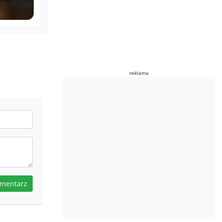
reklama
omentarz