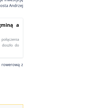
rosta Andrzej
gminą a
połączenia
 doszło do
sę rowerową z