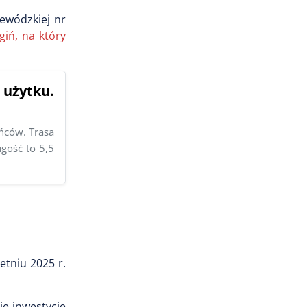
ewódzkiej nr
giń, na który
użytku.
ńców. Trasa
gość to 5,5
etniu 2025 r.
e inwestycję