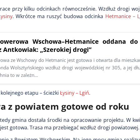
race przy kilku odcinkach równocześnie. Wzdłuż drogi woj
Łysiny
. Wkrótce ma ruszyć budowa odcinka
Hetmanice – L
 rowerowa Wschowa–Hetmanice oddana do 
 Antkowiak: „Szerokiej drogi”
rowa ze Wschowy do Hetmanic jest gotowa i otwarta dla mieszka
nda Wolsztyńskiego wzdłuż drogi wojewódzkiej nr 305, a jej dłu
hnia to w zależn…
kolejnego etapu – ścieżki
Łysiny – Lgiń
.
a z powiatem gotowe od roku
tedy gmina dostała środki na opracowanie projektu. W kwi
jest gotowa. Trasa ma przebiegać wzdłuż drogi powiatowej.
nie z Powiatem Wschowskim. Na jego mocy gmina realizuj