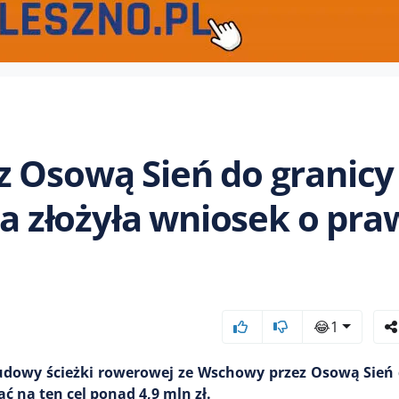
z Osową Sień do granicy
złożyła wniosek o praw
😂
1
dowy ścieżki rowerowej ze Wschowy przez Osową Sień d
na ten cel ponad 4,9 mln zł.