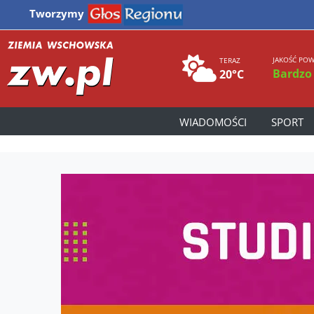
Tworzymy
JAKOŚĆ POW
TERAZ
Bardzo
20°C
WIADOMOŚCI
SPORT