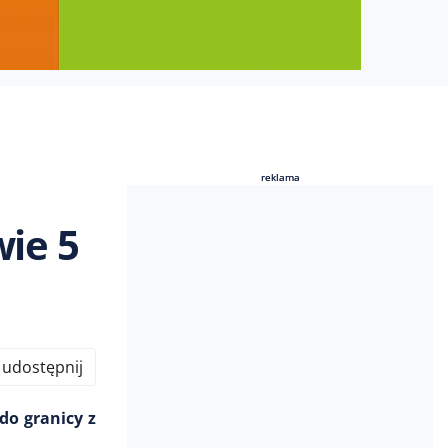
reklama
reklama
ie 5
udostępnij
o granicy z