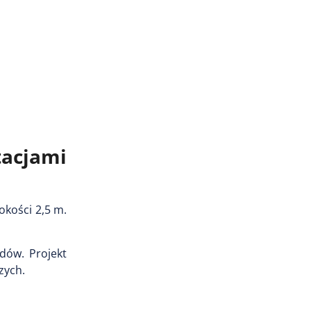
tacjami
kości 2,5 m.
dów. Projekt
zych.