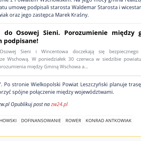
iatu umowę podpisali starosta Waldemar Starosta i wicesta
iak oraz jego zastępca Marek Kraśny.
 do Osowej Sieni. Porozumienie między 
 podpisane!
Osowej Sieni i Wincentowa doczekają się bezpiecznego 
ze Wschową. W poniedziałek 30 czerwca w siedzibie powiatu
porozumienia między Gminą Wschowa a…
. Po stronie Wielkopolski Powiat Leszczyński planuje tra
orzyć spójne połączenie między województwami.
zw.pl Opublikuj post na
zw24.pl
HOWSKI
DOFINANSOWANIE
ROWER
KONRAD ANTKOWIAK