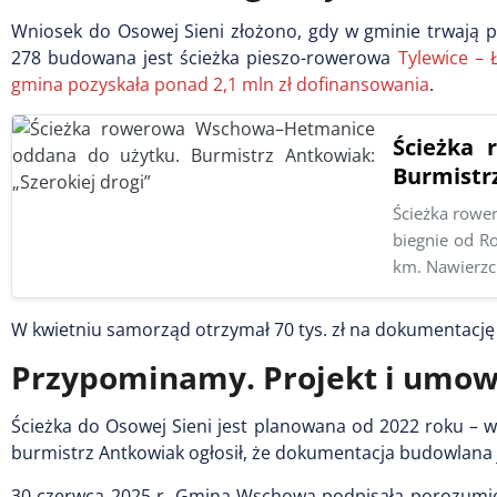
Wniosek do Osowej Sieni złożono, gdy w gminie trwają p
278 budowana jest ścieżka pieszo-rowerowa
Tylewice – 
gmina pozyskała ponad 2,1 mln zł dofinansowania
.
Ścieżka
Burmistrz
Ścieżka rowe
biegnie od Ro
km. Nawierzc
W kwietniu samorząd otrzymał 70 tys. zł na dokumentację 
Przypominamy. Projekt i umow
Ścieżka do Osowej Sieni jest planowana od 2022 roku – w
burmistrz Antkowiak ogłosił, że dokumentacja budowlana 
30 czerwca 2025 r. Gmina Wschowa podpisała porozumie