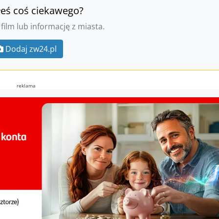
łeś coś ciekawego?
 film lub informację z miasta.
Dodaj zw24.pl
reklama