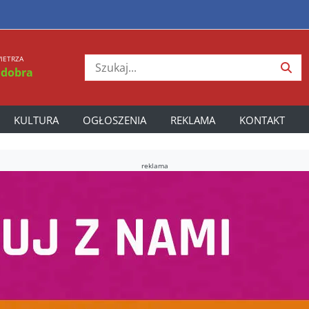
IETRZA
 dobra
KULTURA
OGŁOSZENIA
REKLAMA
KONTAKT
reklama