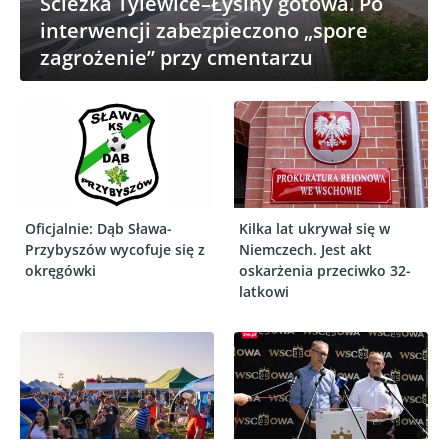
Ścieżka Tylewice–Łysiny gotowa. Po
interwencji zabezpieczono „spore
zagrożenie” przy cmentarzu
Oficjalnie: Dąb Sława-
Kilka lat ukrywał się w
Przybyszów wycofuje się z
Niemczech. Jest akt
okręgówki
oskarżenia przeciwko 32-
latkowi