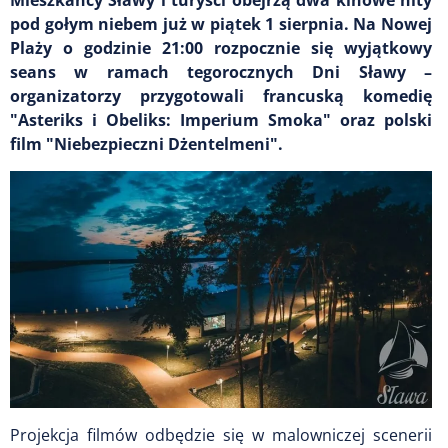
pod gołym niebem już w piątek 1 sierpnia. Na Nowej
Plaży o godzinie 21:00 rozpocznie się wyjątkowy
seans w ramach tegorocznych Dni Sławy –
organizatorzy przygotowali francuską komedię
"Asteriks i Obeliks: Imperium Smoka" oraz polski
film "Niebezpieczni Dżentelmeni".
Projekcja filmów odbędzie się w malowniczej scenerii