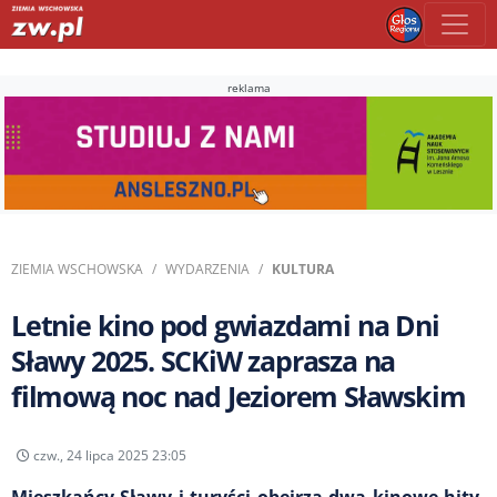
reklama
ZIEMIA WSCHOWSKA
WYDARZENIA
KULTURA
Letnie kino pod gwiazdami na Dni
Sławy 2025. SCKiW zaprasza na
filmową noc nad Jeziorem Sławskim
czw., 24 lipca 2025 23:05
Mieszkańcy Sławy i turyści obejrzą dwa kinowe hity