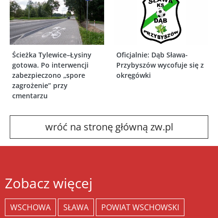
Ścieżka Tylewice–Łysiny
Oficjalnie: Dąb Sława-
gotowa. Po interwencji
Przybyszów wycofuje się z
zabezpieczono „spore
okręgówki
zagrożenie” przy
cmentarzu
wróć na stronę główną zw.pl
Zobacz więcej
WSCHOWA
SŁAWA
POWIAT WSCHOWSKI