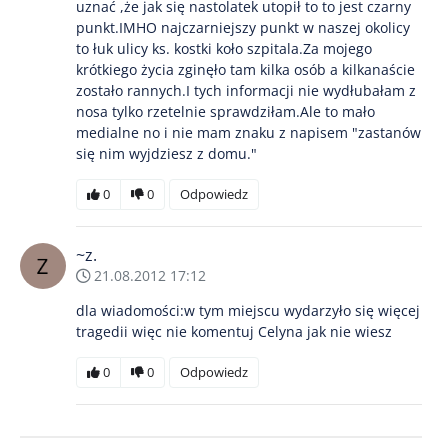
uznać ,że jak się nastolatek utopił to to jest czarny
punkt.IMHO najczarniejszy punkt w naszej okolicy
to łuk ulicy ks. kostki koło szpitala.Za mojego
krótkiego życia zginęło tam kilka osób a kilkanaście
zostało rannych.I tych informacji nie wydłubałam z
nosa tylko rzetelnie sprawdziłam.Ale to mało
medialne no i nie mam znaku z napisem "zastanów
się nim wyjdziesz z domu."
0
0
Odpowiedz
~z.
21.08.2012 17:12
dla wiadomości:w tym miejscu wydarzyło się więcej
tragedii więc nie komentuj Celyna jak nie wiesz
0
0
Odpowiedz