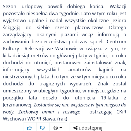
Sezon urlopowy powoli dobiega końca. Wakacji
pozostało niespełna dwa tygodnie. Lato w tym roku jest
wyjątkowo upalne i nadal wszystkie okoliczne jeziora
ściągają do siebie rzesze plażowiczów. Dlatego
zarządzający lokalnymi plażami wciąż informują o
zachowaniu bezpieczeństwa podczas kąpieli. Centrum
Kultury i Rekreacji we Wschowie w związku z tym, że
kilkadziesiąt metrów od głównej plaży w Lginiu, co roku
dochodzi do utonięć, postanowiło zainstalować znak,
informujący wszystkich amatorów kąpieli na
niestrzeżonych plażach o tym, że w tym miejscu co roku
dochodzi do tragicznych wydarzeń. Znak został
umieszczony w ubiegłym tygodniu, w miejscu, gdzie na
początku lata doszło do utonięcia 19-latka z
Jerzmanowej.
Zastanów się nim wejdziesz w tym miejscu do
wody. Zachowaj umiar i rozwagę
- ostrzegają CKiR
Wschowa i WOPR Sława. (rak)
😊
udostępnij