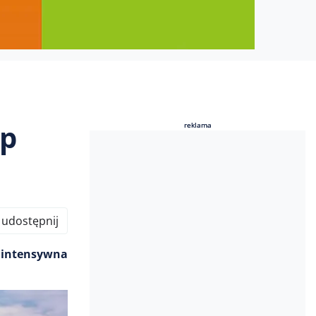
ap
reklama
reklama
udostępnij
 intensywna