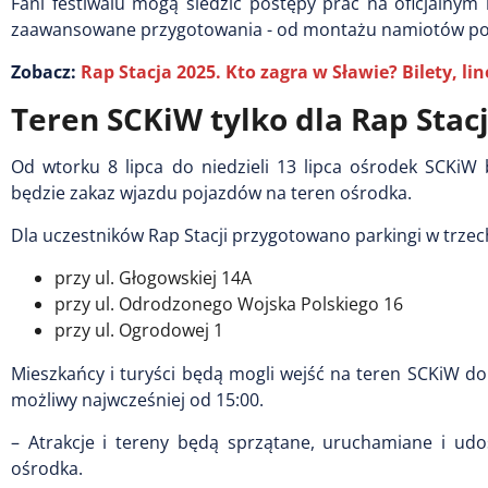
Fani festiwalu mogą śledzić postępy prac na oficjalnym
zaawansowane przygotowania - od montażu namiotów po
Zobacz:
Rap Stacja 2025. Kto zagra w Sławie? Bilety, l
Teren SCKiW tylko dla Rap Stacj
Od wtorku 8 lipca do niedzieli 13 lipca ośrodek SCKiW
będzie zakaz wjazdu pojazdów na teren ośrodka.
Dla uczestników Rap Stacji przygotowano parkingi w trzech
przy ul. Głogowskiej 14A
przy ul. Odrodzonego Wojska Polskiego 16
przy ul. Ogrodowej 1
Mieszkańcy i turyści będą mogli wejść na teren SCKiW d
możliwy najwcześniej od 15:00.
– Atrakcje i tereny będą sprzątane, uruchamiane i ud
ośrodka.