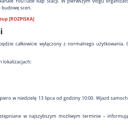
 kanale YouTube Rap Stacji. W pierwszym vlogu organizato
 budowę scen.
ineup [ROZPISKA]
i
 będzie całkowicie wyłączony z normalnego użytkowania.
 lokalizacjach:
opiero w niedzielę 13 lipca od godziny 10:00. Wjazd samo
ostępniane w najszybszym możliwym terminie – informuj