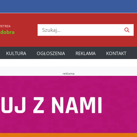
IETRZA
 dobra
KULTURA
OGŁOSZENIA
REKLAMA
KONTAKT
reklama