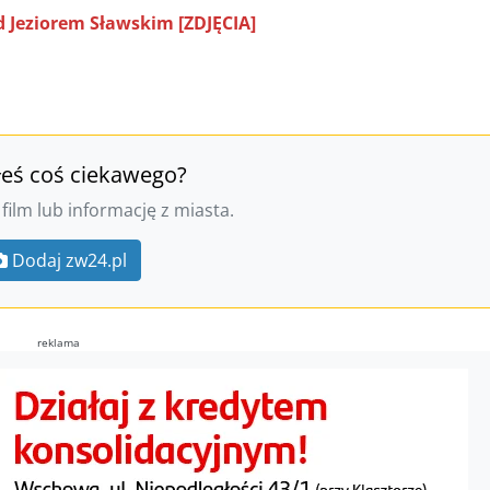
d Jeziorem Sławskim [ZDJĘCIA]
łeś coś ciekawego?
 film lub informację z miasta.
Dodaj zw24.pl
reklama