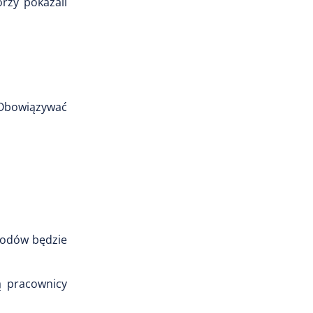
rzy pokazali
 Obowiązywać
chodów będzie
ą pracownicy