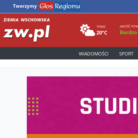
Tworzymy
JAKOŚĆ POW
TERAZ
Bardzo
20°C
WIADOMOŚCI
SPORT