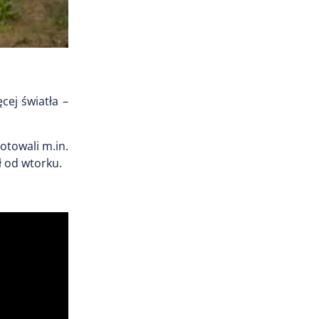
cej światła –
otowali m.in.
ł od wtorku.